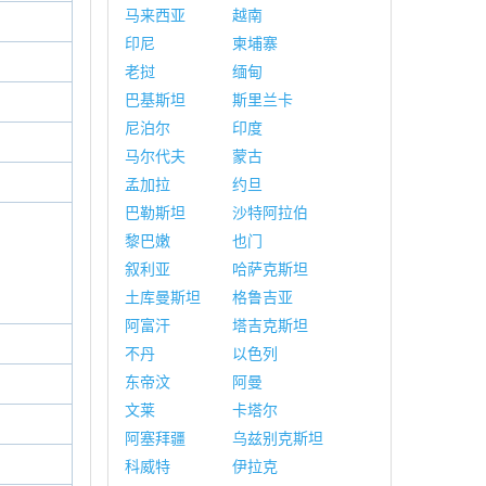
马来西亚
越南
印尼
柬埔寨
老挝
缅甸
巴基斯坦
斯里兰卡
尼泊尔
印度
马尔代夫
蒙古
孟加拉
约旦
巴勒斯坦
沙特阿拉伯
黎巴嫩
也门
叙利亚
哈萨克斯坦
土库曼斯坦
格鲁吉亚
阿富汗
塔吉克斯坦
不丹
以色列
东帝汶
阿曼
文莱
卡塔尔
阿塞拜疆
乌兹别克斯坦
科威特
伊拉克