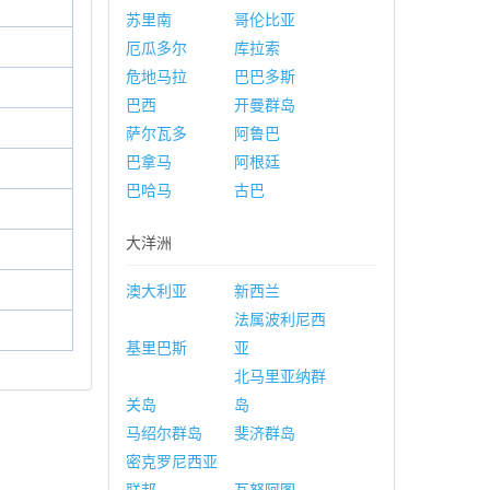
苏里南
哥伦比亚
厄瓜多尔
库拉索
危地马拉
巴巴多斯
巴西
开曼群岛
萨尔瓦多
阿鲁巴
巴拿马
阿根廷
巴哈马
古巴
大洋洲
澳大利亚
新西兰
法属波利尼西
基里巴斯
亚
北马里亚纳群
关岛
岛
马绍尔群岛
斐济群岛
密克罗尼西亚