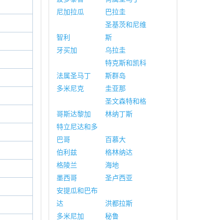
尼加拉瓜
巴拉圭
圣基茨和尼维
智利
斯
牙买加
乌拉圭
特克斯和凯科
法属圣马丁
斯群岛
多米尼克
圭亚那
圣文森特和格
哥斯达黎加
林纳丁斯
特立尼达和多
巴哥
百慕大
伯利兹
格林纳达
格陵兰
海地
墨西哥
圣卢西亚
安提瓜和巴布
达
洪都拉斯
多米尼加
秘鲁