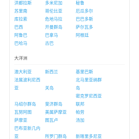
洪都拉斯
多米尼加
秘鲁
苏里南
哥伦比亚
厄瓜多尔
库拉索
危地马拉
巴巴多斯
巴西
开曼群岛
萨尔瓦多
阿鲁巴
巴拿马
阿根廷
巴哈马
古巴
大洋洲
澳大利亚
新西兰
基里巴斯
法属波利尼西
北马里亚纳群
亚
关岛
岛
密克罗尼西亚
马绍尔群岛
斐济群岛
联邦
瓦努阿图
美属萨摩亚
帕劳
萨摩亚
图瓦卢
汤加
巴布亚新几内
亚
所罗门群岛
新喀里多尼亚