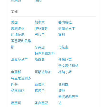
摩纳哥
瑞典
美洲
美国
加拿大
委内瑞拉
玻利维亚
波多黎各
荷属圣马丁
尼加拉瓜
巴拉圭
智利
圣基茨和尼维
斯
牙买加
乌拉圭
特克斯和凯科
法属圣马丁
斯群岛
多米尼克
圣文森特和格
圭亚那
哥斯达黎加
林纳丁斯
特立尼达和多
巴哥
百慕大
伯利兹
格林纳达
格陵兰
海地
安提瓜和巴布
墨西哥
圣卢西亚
达