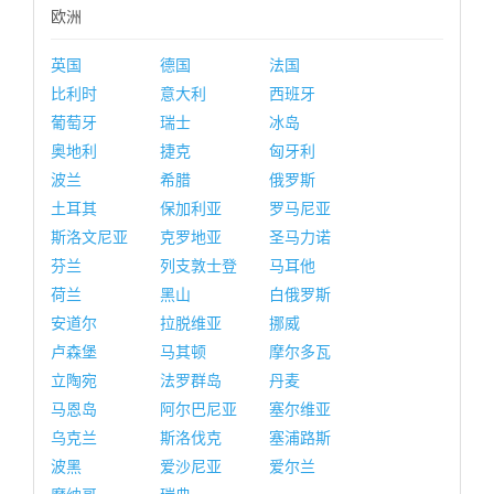
欧洲
英国
德国
法国
比利时
意大利
西班牙
葡萄牙
瑞士
冰岛
奥地利
捷克
匈牙利
波兰
希腊
俄罗斯
土耳其
保加利亚
罗马尼亚
斯洛文尼亚
克罗地亚
圣马力诺
芬兰
列支敦士登
马耳他
荷兰
黑山
白俄罗斯
安道尔
拉脱维亚
挪威
卢森堡
马其顿
摩尔多瓦
立陶宛
法罗群岛
丹麦
马恩岛
阿尔巴尼亚
塞尔维亚
乌克兰
斯洛伐克
塞浦路斯
波黑
爱沙尼亚
爱尔兰