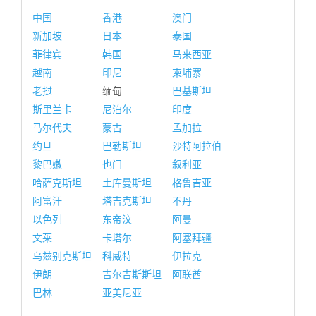
中国
香港
澳门
新加坡
日本
泰国
菲律宾
韩国
马来西亚
越南
印尼
柬埔寨
老挝
缅甸
巴基斯坦
斯里兰卡
尼泊尔
印度
马尔代夫
蒙古
孟加拉
约旦
巴勒斯坦
沙特阿拉伯
黎巴嫩
也门
叙利亚
哈萨克斯坦
土库曼斯坦
格鲁吉亚
阿富汗
塔吉克斯坦
不丹
以色列
东帝汶
阿曼
文莱
卡塔尔
阿塞拜疆
乌兹别克斯坦
科威特
伊拉克
伊朗
吉尔吉斯斯坦
阿联酋
巴林
亚美尼亚