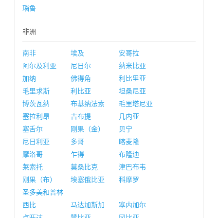
瑙鲁
非洲
南非
埃及
安哥拉
阿尔及利亚
尼日尔
纳米比亚
加纳
佛得角
利比里亚
毛里求斯
利比亚
坦桑尼亚
博茨瓦纳
布基纳法索
毛里塔尼亚
塞拉利昂
吉布提
几内亚
塞舌尔
刚果（金）
贝宁
尼日利亚
多哥
喀麦隆
摩洛哥
乍得
布隆迪
莱索托
莫桑比克
津巴布韦
刚果（布）
埃塞俄比亚
科摩罗
圣多美和普林
西比
马达加斯加
塞内加尔
卢旺达
赞比亚
冈比亚