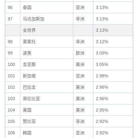
96
泰国
亚洲
3.13%
97
马达加斯加
非洲
3.13%
全世界
3.13%
98
莱索托
非洲
3.12%
99
波黑
欧洲
3.09%
100
圭亚那
美洲
3.05%
101
新加坡
亚洲
2.98%
102
巴拉圭
美洲
2.96%
103
哥伦比亚
美洲
2.96%
104
美国
美洲
2.95%
105
赞比亚
非洲
2.92%
106
韩国
亚洲
2.92%