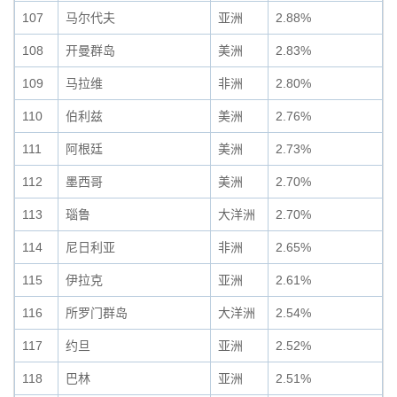
107
马尔代夫
亚洲
2.88%
108
开曼群岛
美洲
2.83%
109
马拉维
非洲
2.80%
110
伯利兹
美洲
2.76%
111
阿根廷
美洲
2.73%
112
墨西哥
美洲
2.70%
113
瑙鲁
大洋洲
2.70%
114
尼日利亚
非洲
2.65%
115
伊拉克
亚洲
2.61%
116
所罗门群岛
大洋洲
2.54%
117
约旦
亚洲
2.52%
118
巴林
亚洲
2.51%