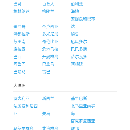
巴哥
百慕大
伯利兹
格林纳达
格陵兰
海地
安提瓜和巴布
墨西哥
圣卢西亚
达
洪都拉斯
多米尼加
秘鲁
苏里南
哥伦比亚
厄瓜多尔
库拉索
危地马拉
巴巴多斯
巴西
开曼群岛
萨尔瓦多
阿鲁巴
巴拿马
阿根廷
巴哈马
古巴
大洋洲
澳大利亚
新西兰
基里巴斯
法属波利尼西
北马里亚纳群
亚
关岛
岛
密克罗尼西亚
马绍尔群岛
斐济群岛
联邦