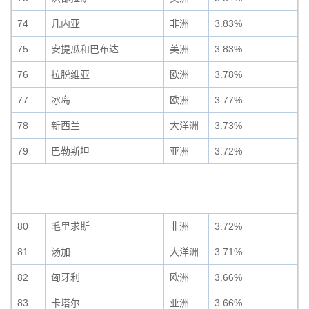
74
几内亚
非洲
3.83%
75
安提瓜和巴布达
美洲
3.83%
76
拉脱维亚
欧洲
3.78%
77
冰岛
欧洲
3.77%
78
新西兰
大洋洲
3.73%
79
巴勒斯坦
亚洲
3.72%
80
毛里求斯
非洲
3.72%
81
汤加
大洋洲
3.71%
82
匈牙利
欧洲
3.66%
83
卡塔尔
亚洲
3.66%