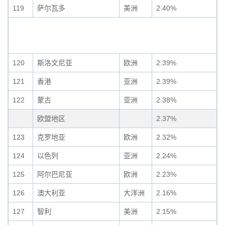
119
萨尔瓦多
美洲
2.40%
120
斯洛文尼亚
欧洲
2.39%
121
香港
亚洲
2.39%
122
蒙古
亚洲
2.38%
欧盟地区
2.37%
123
克罗地亚
欧洲
2.32%
124
以色列
亚洲
2.24%
125
阿尔巴尼亚
欧洲
2.23%
126
澳大利亚
大洋洲
2.16%
127
智利
美洲
2.15%