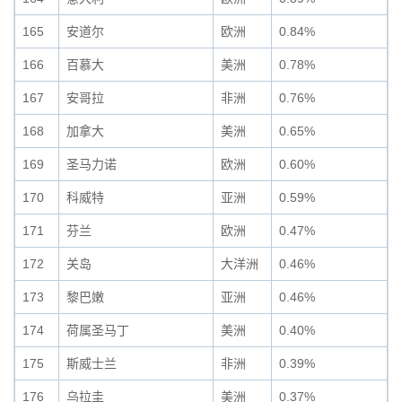
165
安道尔
欧洲
0.84%
166
百慕大
美洲
0.78%
167
安哥拉
非洲
0.76%
168
加拿大
美洲
0.65%
169
圣马力诺
欧洲
0.60%
170
科威特
亚洲
0.59%
171
芬兰
欧洲
0.47%
172
关岛
大洋洲
0.46%
173
黎巴嫩
亚洲
0.46%
174
荷属圣马丁
美洲
0.40%
175
斯威士兰
非洲
0.39%
176
乌拉圭
美洲
0.37%