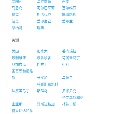
立陶宛
法罗群岛
丹麦
马恩岛
阿尔巴尼亚
塞尔维亚
乌克兰
斯洛伐克
塞浦路斯
波黑
爱沙尼亚
爱尔兰
摩纳哥
瑞典
美洲
美国
加拿大
委内瑞拉
玻利维亚
波多黎各
荷属圣马丁
尼加拉瓜
巴拉圭
智利
圣基茨和尼维
斯
牙买加
乌拉圭
特克斯和凯科
法属圣马丁
斯群岛
多米尼克
圣文森特和格
圭亚那
哥斯达黎加
林纳丁斯
特立尼达和多