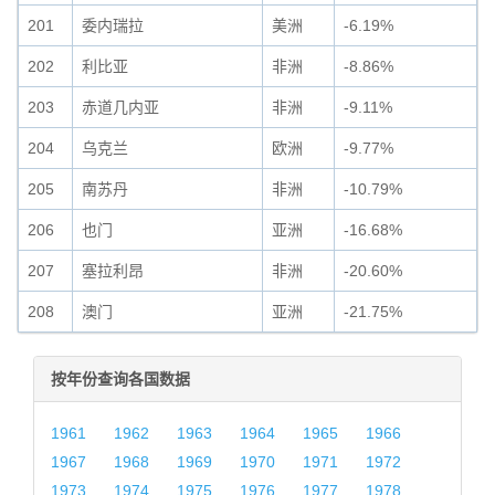
201
委内瑞拉
美洲
-6.19%
202
利比亚
非洲
-8.86%
203
赤道几内亚
非洲
-9.11%
204
乌克兰
欧洲
-9.77%
205
南苏丹
非洲
-10.79%
206
也门
亚洲
-16.68%
207
塞拉利昂
非洲
-20.60%
208
澳门
亚洲
-21.75%
按年份查询各国数据
1961
1962
1963
1964
1965
1966
1967
1968
1969
1970
1971
1972
1973
1974
1975
1976
1977
1978