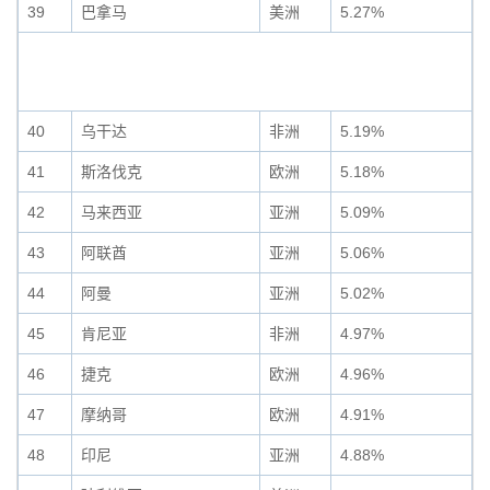
39
巴拿马
美洲
5.27%
40
乌干达
非洲
5.19%
41
斯洛伐克
欧洲
5.18%
42
马来西亚
亚洲
5.09%
43
阿联酋
亚洲
5.06%
44
阿曼
亚洲
5.02%
45
肯尼亚
非洲
4.97%
46
捷克
欧洲
4.96%
47
摩纳哥
欧洲
4.91%
48
印尼
亚洲
4.88%