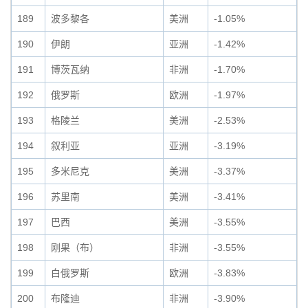
189
波多黎各
美洲
-1.05%
190
伊朗
亚洲
-1.42%
191
博茨瓦纳
非洲
-1.70%
192
俄罗斯
欧洲
-1.97%
193
格陵兰
美洲
-2.53%
194
叙利亚
亚洲
-3.19%
195
多米尼克
美洲
-3.37%
196
苏里南
美洲
-3.41%
197
巴西
美洲
-3.55%
198
刚果（布）
非洲
-3.55%
199
白俄罗斯
欧洲
-3.83%
200
布隆迪
非洲
-3.90%