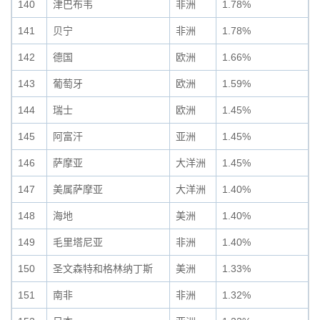
140
津巴布韦
非洲
1.78%
141
贝宁
非洲
1.78%
142
德国
欧洲
1.66%
143
葡萄牙
欧洲
1.59%
144
瑞士
欧洲
1.45%
145
阿富汗
亚洲
1.45%
146
萨摩亚
大洋洲
1.45%
147
美属萨摩亚
大洋洲
1.40%
148
海地
美洲
1.40%
149
毛里塔尼亚
非洲
1.40%
150
圣文森特和格林纳丁斯
美洲
1.33%
151
南非
非洲
1.32%