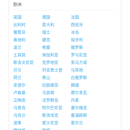
欧洲
英国
德国
法国
比利时
意大利
西班牙
葡萄牙
瑞士
冰岛
奥地利
捷克
匈牙利
波兰
希腊
俄罗斯
土耳其
保加利亚
罗马尼亚
斯洛文尼亚
克罗地亚
圣马力诺
芬兰
列支敦士登
马耳他
荷兰
黑山
白俄罗斯
安道尔
拉脱维亚
挪威
卢森堡
马其顿
摩尔多瓦
立陶宛
法罗群岛
丹麦
马恩岛
阿尔巴尼亚
塞尔维亚
乌克兰
斯洛伐克
塞浦路斯
波黑
爱沙尼亚
爱尔兰