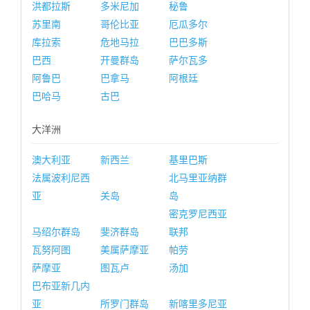
洪都拉斯
多米尼加
秘鲁
苏里南
哥伦比亚
厄瓜多尔
库拉索
危地马拉
巴巴多斯
巴西
开曼群岛
萨尔瓦多
阿鲁巴
巴拿马
阿根廷
巴哈马
古巴
大洋洲
澳大利亚
新西兰
基里巴斯
法属波利尼西
北马里亚纳群
亚
关岛
岛
密克罗尼西亚
马绍尔群岛
斐济群岛
联邦
瓦努阿图
美属萨摩亚
帕劳
萨摩亚
图瓦卢
汤加
巴布亚新几内
亚
所罗门群岛
新喀里多尼亚