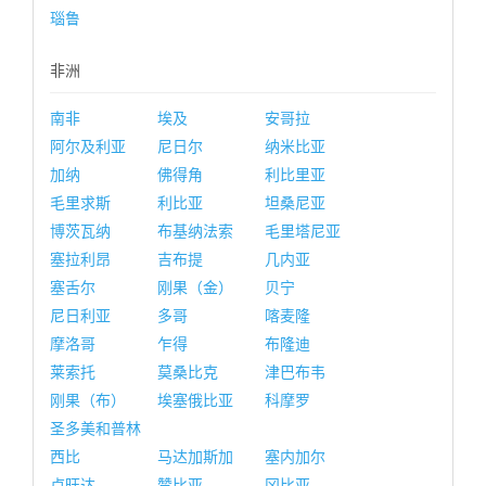
瑙鲁
非洲
南非
埃及
安哥拉
阿尔及利亚
尼日尔
纳米比亚
加纳
佛得角
利比里亚
毛里求斯
利比亚
坦桑尼亚
博茨瓦纳
布基纳法索
毛里塔尼亚
塞拉利昂
吉布提
几内亚
塞舌尔
刚果（金）
贝宁
尼日利亚
多哥
喀麦隆
摩洛哥
乍得
布隆迪
莱索托
莫桑比克
津巴布韦
刚果（布）
埃塞俄比亚
科摩罗
圣多美和普林
西比
马达加斯加
塞内加尔
卢旺达
赞比亚
冈比亚