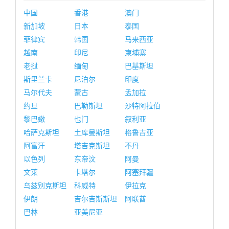
中国
香港
澳门
新加坡
日本
泰国
菲律宾
韩国
马来西亚
越南
印尼
柬埔寨
老挝
缅甸
巴基斯坦
斯里兰卡
尼泊尔
印度
马尔代夫
蒙古
孟加拉
约旦
巴勒斯坦
沙特阿拉伯
黎巴嫩
也门
叙利亚
哈萨克斯坦
土库曼斯坦
格鲁吉亚
阿富汗
塔吉克斯坦
不丹
以色列
东帝汶
阿曼
文莱
卡塔尔
阿塞拜疆
乌兹别克斯坦
科威特
伊拉克
伊朗
吉尔吉斯斯坦
阿联酋
巴林
亚美尼亚