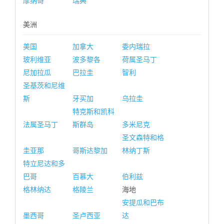
摩纳哥
瑞典
美洲
美国
加拿大
委内瑞拉
玻利维亚
波多黎各
荷属圣马丁
尼加拉瓜
巴拉圭
智利
圣基茨和尼维
斯
牙买加
乌拉圭
特克斯和凯科
法属圣马丁
斯群岛
多米尼克
圣文森特和格
圭亚那
哥斯达黎加
林纳丁斯
特立尼达和多
巴哥
百慕大
伯利兹
格林纳达
格陵兰
海地
安提瓜和巴布
墨西哥
圣卢西亚
达