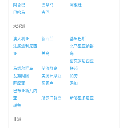
阿鲁巴
巴拿马
阿根廷
巴哈马
古巴
大洋洲
澳大利亚
新西兰
基里巴斯
法属波利尼西
北马里亚纳群
亚
关岛
岛
密克罗尼西亚
马绍尔群岛
斐济群岛
联邦
瓦努阿图
美属萨摩亚
帕劳
萨摩亚
图瓦卢
汤加
巴布亚新几内
亚
所罗门群岛
新喀里多尼亚
瑙鲁
非洲