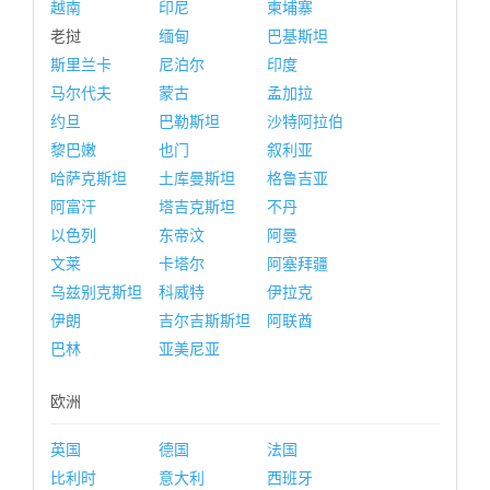
越南
印尼
柬埔寨
老挝
缅甸
巴基斯坦
斯里兰卡
尼泊尔
印度
马尔代夫
蒙古
孟加拉
约旦
巴勒斯坦
沙特阿拉伯
黎巴嫩
也门
叙利亚
哈萨克斯坦
土库曼斯坦
格鲁吉亚
阿富汗
塔吉克斯坦
不丹
以色列
东帝汶
阿曼
文莱
卡塔尔
阿塞拜疆
乌兹别克斯坦
科威特
伊拉克
伊朗
吉尔吉斯斯坦
阿联酋
巴林
亚美尼亚
欧洲
英国
德国
法国
比利时
意大利
西班牙