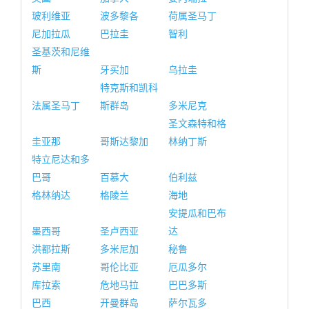
玻利维亚
波多黎各
荷属圣马丁
尼加拉瓜
巴拉圭
智利
圣基茨和尼维
斯
牙买加
乌拉圭
特克斯和凯科
法属圣马丁
斯群岛
多米尼克
圣文森特和格
圭亚那
哥斯达黎加
林纳丁斯
特立尼达和多
巴哥
百慕大
伯利兹
格林纳达
格陵兰
海地
安提瓜和巴布
墨西哥
圣卢西亚
达
洪都拉斯
多米尼加
秘鲁
苏里南
哥伦比亚
厄瓜多尔
库拉索
危地马拉
巴巴多斯
巴西
开曼群岛
萨尔瓦多