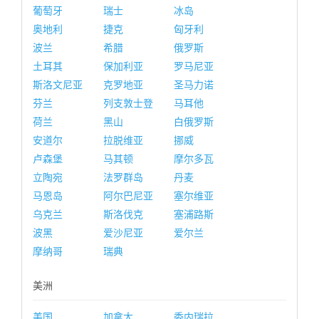
葡萄牙
瑞士
冰岛
奥地利
捷克
匈牙利
波兰
希腊
俄罗斯
土耳其
保加利亚
罗马尼亚
斯洛文尼亚
克罗地亚
圣马力诺
芬兰
列支敦士登
马耳他
荷兰
黑山
白俄罗斯
安道尔
拉脱维亚
挪威
卢森堡
马其顿
摩尔多瓦
立陶宛
法罗群岛
丹麦
马恩岛
阿尔巴尼亚
塞尔维亚
乌克兰
斯洛伐克
塞浦路斯
波黑
爱沙尼亚
爱尔兰
摩纳哥
瑞典
美洲
美国
加拿大
委内瑞拉