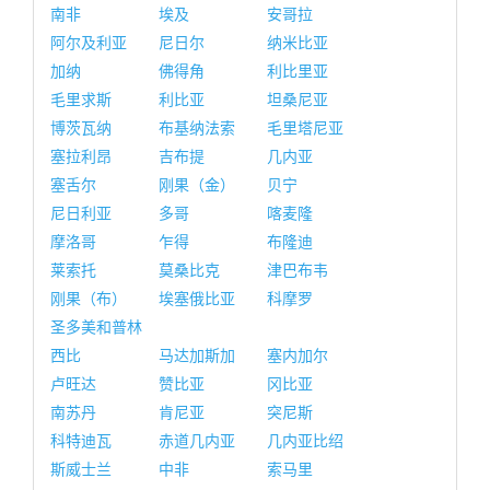
南非
埃及
安哥拉
阿尔及利亚
尼日尔
纳米比亚
加纳
佛得角
利比里亚
毛里求斯
利比亚
坦桑尼亚
博茨瓦纳
布基纳法索
毛里塔尼亚
塞拉利昂
吉布提
几内亚
塞舌尔
刚果（金）
贝宁
尼日利亚
多哥
喀麦隆
摩洛哥
乍得
布隆迪
莱索托
莫桑比克
津巴布韦
刚果（布）
埃塞俄比亚
科摩罗
圣多美和普林
西比
马达加斯加
塞内加尔
卢旺达
赞比亚
冈比亚
南苏丹
肯尼亚
突尼斯
科特迪瓦
赤道几内亚
几内亚比绍
斯威士兰
中非
索马里