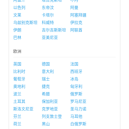
阿富汗
塔吉克斯坦
不丹
以色列
东帝汶
阿曼
文莱
卡塔尔
阿塞拜疆
乌兹别克斯坦
科威特
伊拉克
伊朗
吉尔吉斯斯坦
阿联酋
巴林
亚美尼亚
欧洲
英国
德国
法国
比利时
意大利
西班牙
葡萄牙
瑞士
冰岛
奥地利
捷克
匈牙利
波兰
希腊
俄罗斯
土耳其
保加利亚
罗马尼亚
斯洛文尼亚
克罗地亚
圣马力诺
芬兰
列支敦士登
马耳他
荷兰
黑山
白俄罗斯