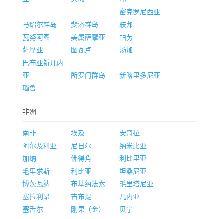
密克罗尼西亚
马绍尔群岛
斐济群岛
联邦
瓦努阿图
美属萨摩亚
帕劳
萨摩亚
图瓦卢
汤加
巴布亚新几内
亚
所罗门群岛
新喀里多尼亚
瑙鲁
非洲
南非
埃及
安哥拉
阿尔及利亚
尼日尔
纳米比亚
加纳
佛得角
利比里亚
毛里求斯
利比亚
坦桑尼亚
博茨瓦纳
布基纳法索
毛里塔尼亚
塞拉利昂
吉布提
几内亚
塞舌尔
刚果（金）
贝宁