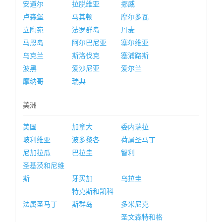
安道尔
拉脱维亚
挪威
卢森堡
马其顿
摩尔多瓦
立陶宛
法罗群岛
丹麦
马恩岛
阿尔巴尼亚
塞尔维亚
乌克兰
斯洛伐克
塞浦路斯
波黑
爱沙尼亚
爱尔兰
摩纳哥
瑞典
美洲
美国
加拿大
委内瑞拉
玻利维亚
波多黎各
荷属圣马丁
尼加拉瓜
巴拉圭
智利
圣基茨和尼维
斯
牙买加
乌拉圭
特克斯和凯科
法属圣马丁
斯群岛
多米尼克
圣文森特和格