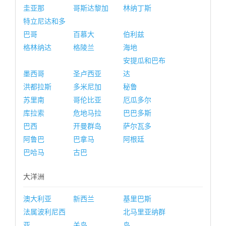
圭亚那
哥斯达黎加
林纳丁斯
特立尼达和多
巴哥
百慕大
伯利兹
格林纳达
格陵兰
海地
安提瓜和巴布
墨西哥
圣卢西亚
达
洪都拉斯
多米尼加
秘鲁
苏里南
哥伦比亚
厄瓜多尔
库拉索
危地马拉
巴巴多斯
巴西
开曼群岛
萨尔瓦多
阿鲁巴
巴拿马
阿根廷
巴哈马
古巴
大洋洲
澳大利亚
新西兰
基里巴斯
法属波利尼西
北马里亚纳群
亚
关岛
岛