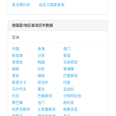
英法德比较
自定义国家查询...
按国家/地区查询历年数据
亚洲
中国
香港
澳门
新加坡
日本
泰国
菲律宾
韩国
马来西亚
越南
印尼
柬埔寨
老挝
缅甸
巴基斯坦
斯里兰卡
尼泊尔
印度
马尔代夫
蒙古
孟加拉
约旦
巴勒斯坦
沙特阿拉伯
黎巴嫩
也门
叙利亚
哈萨克斯坦
土库曼斯坦
格鲁吉亚