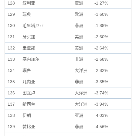
128
叙利亚
亚洲
-1.27%
129
瑞典
欧洲
-1.60%
130
毛里塔尼亚
非洲
-1.88%
131
牙买加
美洲
-2.60%
132
圭亚那
美洲
-2.64%
133
塞内加尔
非洲
-2.68%
134
瑙鲁
大洋洲
-2.82%
135
几内亚
非洲
-3.35%
136
图瓦卢
大洋洲
-3.74%
137
新西兰
大洋洲
-3.94%
138
伊朗
亚洲
-4.03%
139
赞比亚
非洲
-4.56%