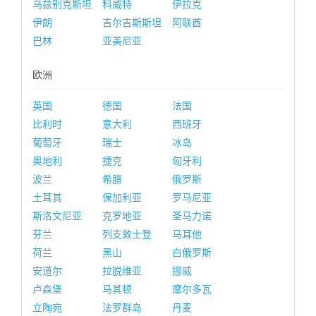
乌兹别克斯坦
科威特
伊拉克
伊朗
吉尔吉斯斯坦
阿联酋
巴林
亚美尼亚
欧洲
英国
德国
法国
比利时
意大利
西班牙
葡萄牙
瑞士
冰岛
奥地利
捷克
匈牙利
波兰
希腊
俄罗斯
土耳其
保加利亚
罗马尼亚
斯洛文尼亚
克罗地亚
圣马力诺
芬兰
列支敦士登
马耳他
荷兰
黑山
白俄罗斯
安道尔
拉脱维亚
挪威
卢森堡
马其顿
摩尔多瓦
立陶宛
法罗群岛
丹麦