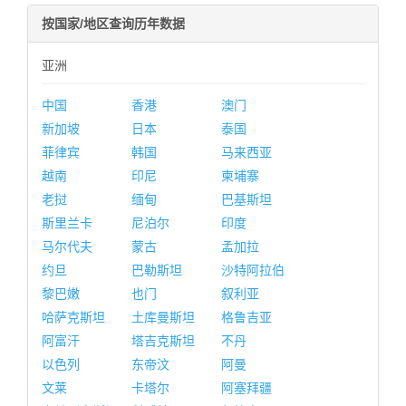
按国家/地区查询历年数据
亚洲
中国
香港
澳门
新加坡
日本
泰国
菲律宾
韩国
马来西亚
越南
印尼
柬埔寨
老挝
缅甸
巴基斯坦
斯里兰卡
尼泊尔
印度
马尔代夫
蒙古
孟加拉
约旦
巴勒斯坦
沙特阿拉伯
黎巴嫩
也门
叙利亚
哈萨克斯坦
土库曼斯坦
格鲁吉亚
阿富汗
塔吉克斯坦
不丹
以色列
东帝汶
阿曼
文莱
卡塔尔
阿塞拜疆