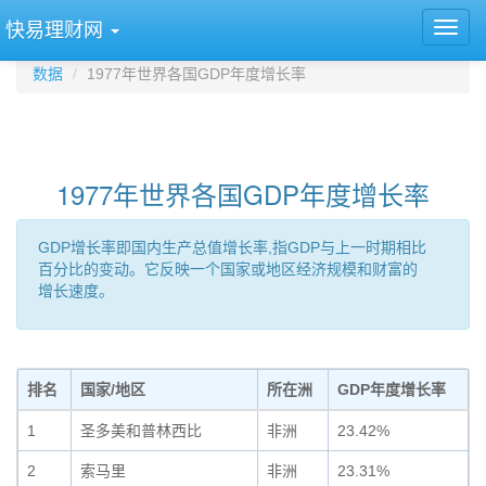
快易理财网
数据
1977年世界各国GDP年度增长率
1977年世界各国GDP年度增长率
GDP增长率即国内生产总值增长率,指GDP与上一时期相比
百分比的变动。它反映一个国家或地区经济规模和财富的
增长速度。
排名
国家/地区
所在洲
GDP年度增长率
1
圣多美和普林西比
非洲
23.42%
2
索马里
非洲
23.31%