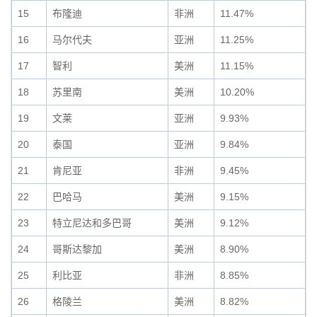
15
布隆迪
非洲
11.47%
16
马尔代夫
亚洲
11.25%
17
智利
美洲
11.15%
18
苏里南
美洲
10.20%
19
文莱
亚洲
9.93%
20
泰国
亚洲
9.84%
21
肯尼亚
非洲
9.45%
22
巴哈马
美洲
9.15%
23
特立尼达和多巴哥
美洲
9.12%
24
哥斯达黎加
美洲
8.90%
25
利比亚
非洲
8.85%
26
格陵兰
美洲
8.82%