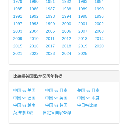
1979
1980
1981
1982
1983
1984
1985
1986
1987
1988
1989
1990
1991
1992
1993
1994
1995
1996
1997
1998
1999
2000
2001
2002
2003
2004
2005
2006
2007
2008
2009
2010
2011
2012
2013
2014
2015
2016
2017
2018
2019
2020
2021
2022
2023
2024
2025
比较相关国家/地区历年数据
中国 vs 美国
中国 vs 日本
美国 vs 日本
中国 vs 德国
中国 vs 英国
中国 vs 印度
中国 vs 越南
中国 vs 韩国
中日韩比较
英法德比较
自定义国家查询...