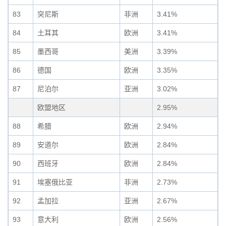
83
突尼斯
非洲
3.41%
84
土耳其
欧洲
3.41%
85
墨西哥
美洲
3.39%
86
德国
欧洲
3.35%
87
尼泊尔
亚洲
3.02%
欧盟地区
2.95%
88
希腊
欧洲
2.94%
89
安道尔
欧洲
2.84%
90
西班牙
欧洲
2.84%
91
埃塞俄比亚
非洲
2.73%
92
孟加拉
亚洲
2.67%
93
意大利
欧洲
2.56%