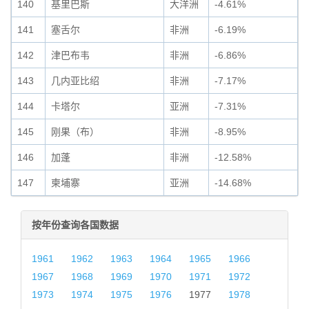
140
基里巴斯
大洋洲
-4.61%
141
塞舌尔
非洲
-6.19%
142
津巴布韦
非洲
-6.86%
143
几内亚比绍
非洲
-7.17%
144
卡塔尔
亚洲
-7.31%
145
刚果（布）
非洲
-8.95%
146
加蓬
非洲
-12.58%
147
柬埔寨
亚洲
-14.68%
按年份查询各国数据
1961
1962
1963
1964
1965
1966
1967
1968
1969
1970
1971
1972
1973
1974
1975
1976
1977
1978