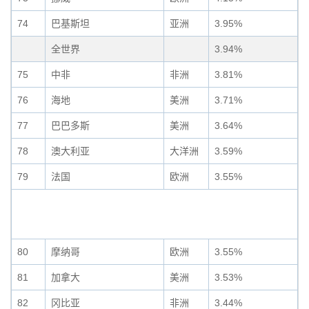
74
巴基斯坦
亚洲
3.95%
全世界
3.94%
75
中非
非洲
3.81%
76
海地
美洲
3.71%
77
巴巴多斯
美洲
3.64%
78
澳大利亚
大洋洲
3.59%
79
法国
欧洲
3.55%
80
摩纳哥
欧洲
3.55%
81
加拿大
美洲
3.53%
82
冈比亚
非洲
3.44%