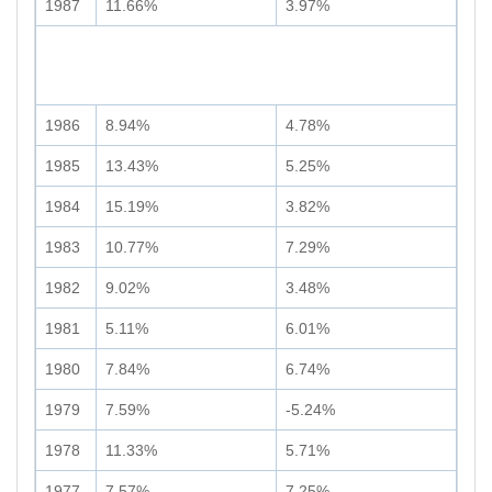
1987
11.66%
3.97%
1986
8.94%
4.78%
1985
13.43%
5.25%
1984
15.19%
3.82%
1983
10.77%
7.29%
1982
9.02%
3.48%
1981
5.11%
6.01%
1980
7.84%
6.74%
1979
7.59%
-5.24%
1978
11.33%
5.71%
1977
7.57%
7.25%