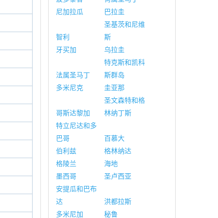
尼加拉瓜
巴拉圭
圣基茨和尼维
智利
斯
牙买加
乌拉圭
特克斯和凯科
法属圣马丁
斯群岛
多米尼克
圭亚那
圣文森特和格
哥斯达黎加
林纳丁斯
特立尼达和多
巴哥
百慕大
伯利兹
格林纳达
格陵兰
海地
墨西哥
圣卢西亚
安提瓜和巴布
达
洪都拉斯
多米尼加
秘鲁