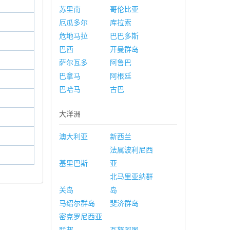
苏里南
哥伦比亚
厄瓜多尔
库拉索
危地马拉
巴巴多斯
巴西
开曼群岛
萨尔瓦多
阿鲁巴
巴拿马
阿根廷
巴哈马
古巴
大洋洲
澳大利亚
新西兰
法属波利尼西
基里巴斯
亚
北马里亚纳群
关岛
岛
马绍尔群岛
斐济群岛
密克罗尼西亚