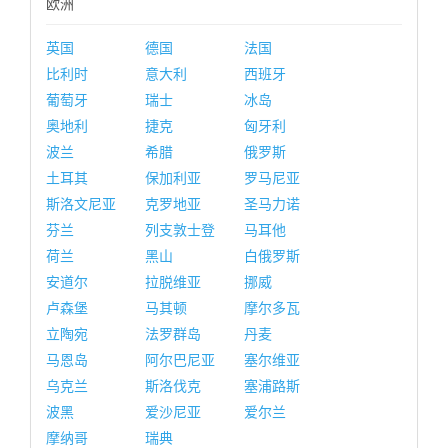
欧洲
英国
德国
法国
比利时
意大利
西班牙
葡萄牙
瑞士
冰岛
奥地利
捷克
匈牙利
波兰
希腊
俄罗斯
土耳其
保加利亚
罗马尼亚
斯洛文尼亚
克罗地亚
圣马力诺
芬兰
列支敦士登
马耳他
荷兰
黑山
白俄罗斯
安道尔
拉脱维亚
挪威
卢森堡
马其顿
摩尔多瓦
立陶宛
法罗群岛
丹麦
马恩岛
阿尔巴尼亚
塞尔维亚
乌克兰
斯洛伐克
塞浦路斯
波黑
爱沙尼亚
爱尔兰
摩纳哥
瑞典