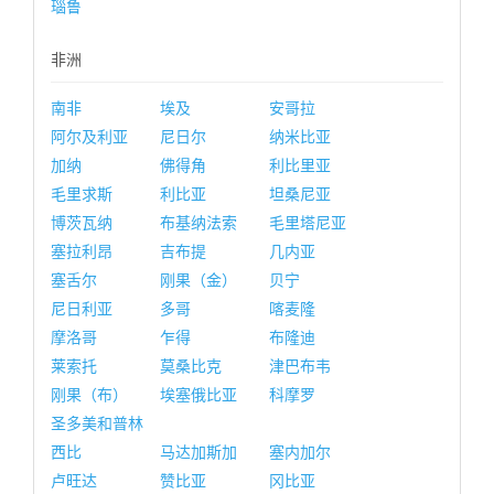
瑙鲁
非洲
南非
埃及
安哥拉
阿尔及利亚
尼日尔
纳米比亚
加纳
佛得角
利比里亚
毛里求斯
利比亚
坦桑尼亚
博茨瓦纳
布基纳法索
毛里塔尼亚
塞拉利昂
吉布提
几内亚
塞舌尔
刚果（金）
贝宁
尼日利亚
多哥
喀麦隆
摩洛哥
乍得
布隆迪
莱索托
莫桑比克
津巴布韦
刚果（布）
埃塞俄比亚
科摩罗
圣多美和普林
西比
马达加斯加
塞内加尔
卢旺达
赞比亚
冈比亚