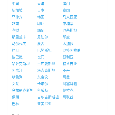
中国
香港
澳门
新加坡
日本
泰国
菲律宾
韩国
马来西亚
越南
印尼
柬埔寨
老挝
缅甸
巴基斯坦
斯里兰卡
尼泊尔
印度
马尔代夫
蒙古
孟加拉
约旦
巴勒斯坦
沙特阿拉伯
黎巴嫩
也门
叙利亚
哈萨克斯坦
土库曼斯坦
格鲁吉亚
阿富汗
塔吉克斯坦
不丹
以色列
东帝汶
阿曼
文莱
卡塔尔
阿塞拜疆
乌兹别克斯坦
科威特
伊拉克
伊朗
吉尔吉斯斯坦
阿联酋
巴林
亚美尼亚