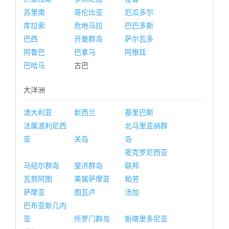
苏里南
哥伦比亚
厄瓜多尔
库拉索
危地马拉
巴巴多斯
巴西
开曼群岛
萨尔瓦多
阿鲁巴
巴拿马
阿根廷
巴哈马
古巴
大洋洲
澳大利亚
新西兰
基里巴斯
法属波利尼西
北马里亚纳群
亚
关岛
岛
密克罗尼西亚
马绍尔群岛
斐济群岛
联邦
瓦努阿图
美属萨摩亚
帕劳
萨摩亚
图瓦卢
汤加
巴布亚新几内
亚
所罗门群岛
新喀里多尼亚