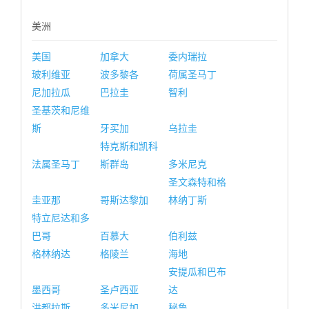
美洲
美国
加拿大
委内瑞拉
玻利维亚
波多黎各
荷属圣马丁
尼加拉瓜
巴拉圭
智利
圣基茨和尼维
斯
牙买加
乌拉圭
特克斯和凯科
法属圣马丁
斯群岛
多米尼克
圣文森特和格
圭亚那
哥斯达黎加
林纳丁斯
特立尼达和多
巴哥
百慕大
伯利兹
格林纳达
格陵兰
海地
安提瓜和巴布
墨西哥
圣卢西亚
达
洪都拉斯
多米尼加
秘鲁