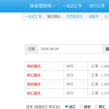
快易理财网
一站式汇率
央行汇率
一站式汇率
银行牌价
巴西雷亚尔
成都市
对
日期
购钞最优:
中行
汇率: 1.40
购汇最优:
交行
汇率: 1.37
结钞最优:
中行
汇率: 1.26
结汇最优:
交行
汇率: 1.27
排序 (按最优汇率在前):
结汇
结钞
购汇