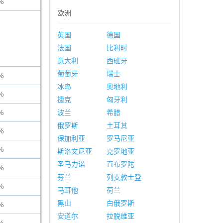
%
欧洲
英国
德国
法国
比利时
意大利
西班牙
葡萄牙
瑞士
%
冰岛
奥地利
%
捷克
匈牙利
%
波兰
希腊
俄罗斯
土耳其
%
保加利亚
罗马尼亚
%
斯洛文尼亚
克罗地亚
圣马力诺
直布罗陀
%
芬兰
列支敦士登
%
马耳他
荷兰
黑山
白俄罗斯
%
安道尔
拉脱维亚