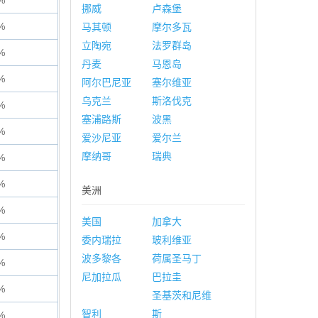
%
挪威
卢森堡
%
马其顿
摩尔多瓦
立陶宛
法罗群岛
%
丹麦
马恩岛
%
阿尔巴尼亚
塞尔维亚
乌克兰
斯洛伐克
%
塞浦路斯
波黑
%
爱沙尼亚
爱尔兰
摩纳哥
瑞典
%
%
美洲
%
美国
加拿大
%
委内瑞拉
玻利维亚
波多黎各
荷属圣马丁
%
尼加拉瓜
巴拉圭
%
圣基茨和尼维
智利
斯
%