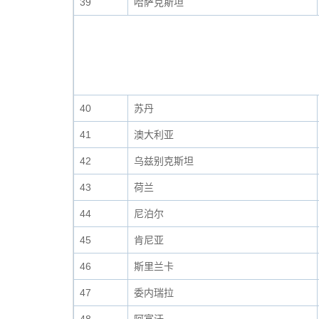
39
哈萨克斯坦
40
苏丹
41
澳大利亚
42
乌兹别克斯坦
43
荷兰
44
尼泊尔
45
肯尼亚
46
斯里兰卡
47
委内瑞拉