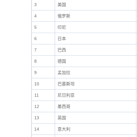
3
美国
4
俄罗斯
5
印尼
6
日本
7
巴西
8
德国
9
孟加拉
10
巴基斯坦
11
尼日利亚
12
墨西哥
13
英国
14
意大利