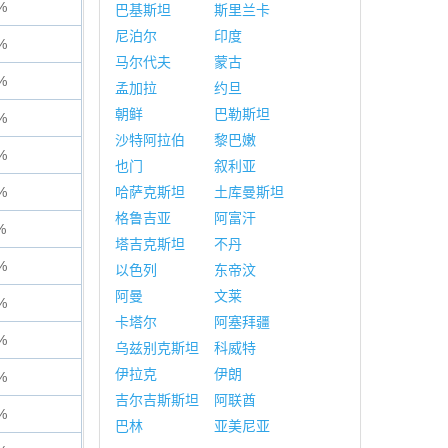
%
巴基斯坦
斯里兰卡
尼泊尔
印度
%
马尔代夫
蒙古
%
孟加拉
约旦
朝鲜
巴勒斯坦
%
沙特阿拉伯
黎巴嫩
%
也门
叙利亚
%
哈萨克斯坦
土库曼斯坦
格鲁吉亚
阿富汗
%
塔吉克斯坦
不丹
%
以色列
东帝汶
阿曼
文莱
%
卡塔尔
阿塞拜疆
%
乌兹别克斯坦
科威特
伊拉克
伊朗
%
吉尔吉斯斯坦
阿联酋
%
巴林
亚美尼亚