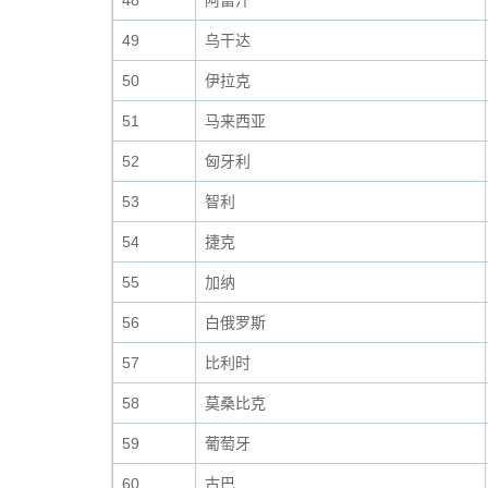
48
阿富汗
49
乌干达
50
伊拉克
51
马来西亚
52
匈牙利
53
智利
54
捷克
55
加纳
56
白俄罗斯
57
比利时
58
莫桑比克
59
葡萄牙
60
古巴