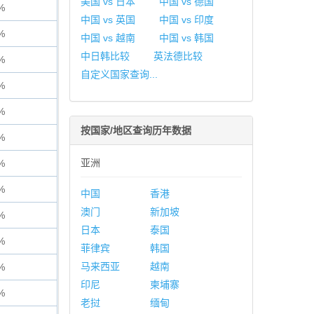
美国 vs 日本
中国 vs 德国
%
中国 vs 英国
中国 vs 印度
%
中国 vs 越南
中国 vs 韩国
中日韩比较
英法德比较
%
自定义国家查询...
%
%
按国家/地区查询历年数据
%
亚洲
%
%
中国
香港
澳门
新加坡
%
日本
泰国
%
菲律宾
韩国
马来西亚
越南
%
印尼
柬埔寨
%
老挝
缅甸