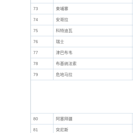
73
柬埔寨
74
安哥拉
75
科特迪瓦
76
瑞士
77
津巴布韦
78
布基纳法索
79
危地马拉
80
阿塞拜疆
81
突尼斯