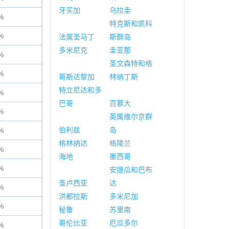
牙买加
乌拉圭
%
特克斯和凯科
%
法属圣马丁
斯群岛
多米尼克
圭亚那
%
圣文森特和格
%
哥斯达黎加
林纳丁斯
特立尼达和多
%
巴哥
百慕大
%
英属维尔京群
伯利兹
岛
%
格林纳达
格陵兰
%
海地
墨西哥
%
安提瓜和巴布
圣卢西亚
达
%
洪都拉斯
多米尼加
%
秘鲁
苏里南
哥伦比亚
厄瓜多尔
%