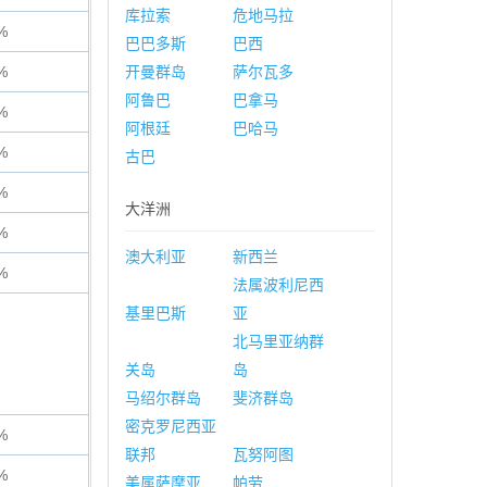
库拉索
危地马拉
%
巴巴多斯
巴西
%
开曼群岛
萨尔瓦多
阿鲁巴
巴拿马
%
阿根廷
巴哈马
%
古巴
%
大洋洲
%
澳大利亚
新西兰
%
法属波利尼西
基里巴斯
亚
北马里亚纳群
关岛
岛
马绍尔群岛
斐济群岛
密克罗尼西亚
%
联邦
瓦努阿图
%
美属萨摩亚
帕劳