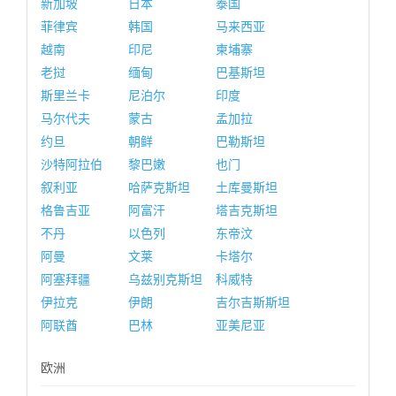
新加坡
日本
泰国
菲律宾
韩国
马来西亚
越南
印尼
柬埔寨
老挝
缅甸
巴基斯坦
斯里兰卡
尼泊尔
印度
马尔代夫
蒙古
孟加拉
约旦
朝鲜
巴勒斯坦
沙特阿拉伯
黎巴嫩
也门
叙利亚
哈萨克斯坦
土库曼斯坦
格鲁吉亚
阿富汗
塔吉克斯坦
不丹
以色列
东帝汶
阿曼
文莱
卡塔尔
阿塞拜疆
乌兹别克斯坦
科威特
伊拉克
伊朗
吉尔吉斯斯坦
阿联酋
巴林
亚美尼亚
欧洲