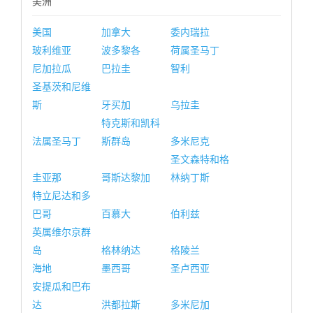
美洲
美国
加拿大
委内瑞拉
玻利维亚
波多黎各
荷属圣马丁
尼加拉瓜
巴拉圭
智利
圣基茨和尼维
斯
牙买加
乌拉圭
特克斯和凯科
法属圣马丁
斯群岛
多米尼克
圣文森特和格
圭亚那
哥斯达黎加
林纳丁斯
特立尼达和多
巴哥
百慕大
伯利兹
英属维尔京群
岛
格林纳达
格陵兰
海地
墨西哥
圣卢西亚
安提瓜和巴布
达
洪都拉斯
多米尼加