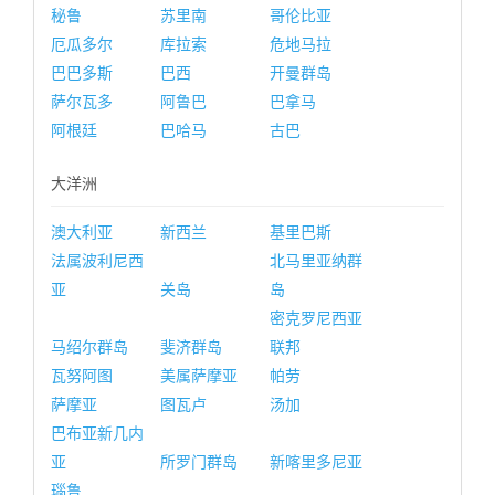
秘鲁
苏里南
哥伦比亚
厄瓜多尔
库拉索
危地马拉
巴巴多斯
巴西
开曼群岛
萨尔瓦多
阿鲁巴
巴拿马
阿根廷
巴哈马
古巴
大洋洲
澳大利亚
新西兰
基里巴斯
法属波利尼西
北马里亚纳群
亚
关岛
岛
密克罗尼西亚
马绍尔群岛
斐济群岛
联邦
瓦努阿图
美属萨摩亚
帕劳
萨摩亚
图瓦卢
汤加
巴布亚新几内
亚
所罗门群岛
新喀里多尼亚
瑙鲁