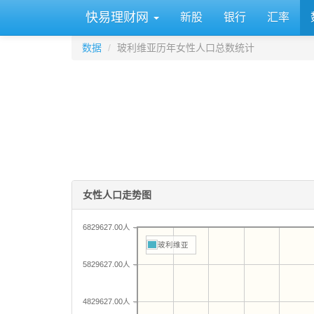
快易理财网
新股
银行
汇率
数据
玻利维亚历年女性人口总数统计
女性人口走势图
6829627.00人
玻利维亚
5829627.00人
4829627.00人