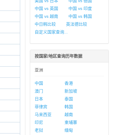
美国 vs 日本
中国 vs 德国
中国 vs 英国
中国 vs 印度
中国 vs 越南
中国 vs 韩国
中日韩比较
英法德比较
自定义国家查询...
按国家/地区查询历年数据
亚洲
中国
香港
澳门
新加坡
日本
泰国
菲律宾
韩国
马来西亚
越南
印尼
柬埔寨
老挝
缅甸