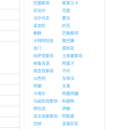
巴基斯坦
斯里兰卡
尼泊尔
印度
马尔代夫
蒙古
孟加拉
约旦
朝鲜
巴勒斯坦
沙特阿拉伯
黎巴嫩
也门
叙利亚
哈萨克斯坦
土库曼斯坦
格鲁吉亚
阿富汗
塔吉克斯坦
不丹
以色列
东帝汶
阿曼
文莱
卡塔尔
阿塞拜疆
乌兹别克斯坦
科威特
伊拉克
伊朗
吉尔吉斯斯坦
阿联酋
巴林
亚美尼亚