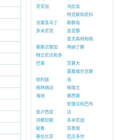
牙买加
乌拉圭
特克斯和凯科
法属圣马丁
斯群岛
多米尼克
圭亚那
圣文森特和格
哥斯达黎加
林纳丁斯
特立尼达和多
巴哥
百慕大
英属维尔京群
伯利兹
岛
格林纳达
格陵兰
海地
墨西哥
安提瓜和巴布
圣卢西亚
达
洪都拉斯
多米尼加
秘鲁
苏里南
哥伦比亚
厄瓜多尔