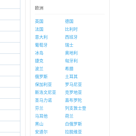
欧洲
英国
德国
法国
比利时
意大利
西班牙
葡萄牙
瑞士
冰岛
奥地利
捷克
匈牙利
波兰
希腊
俄罗斯
土耳其
保加利亚
罗马尼亚
斯洛文尼亚
克罗地亚
圣马力诺
直布罗陀
芬兰
列支敦士登
马耳他
荷兰
黑山
白俄罗斯
安道尔
拉脱维亚