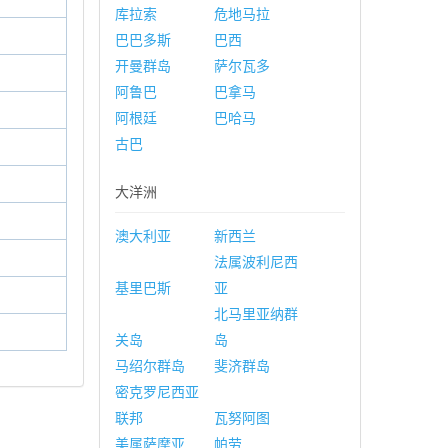
库拉索
危地马拉
巴巴多斯
巴西
开曼群岛
萨尔瓦多
阿鲁巴
巴拿马
阿根廷
巴哈马
古巴
大洋洲
澳大利亚
新西兰
法属波利尼西
基里巴斯
亚
北马里亚纳群
关岛
岛
马绍尔群岛
斐济群岛
密克罗尼西亚
联邦
瓦努阿图
美属萨摩亚
帕劳