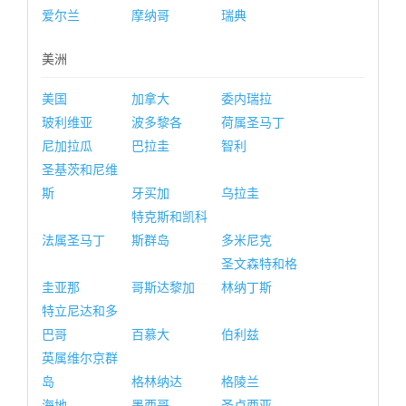
爱尔兰
摩纳哥
瑞典
美洲
美国
加拿大
委内瑞拉
玻利维亚
波多黎各
荷属圣马丁
尼加拉瓜
巴拉圭
智利
圣基茨和尼维
斯
牙买加
乌拉圭
特克斯和凯科
法属圣马丁
斯群岛
多米尼克
圣文森特和格
圭亚那
哥斯达黎加
林纳丁斯
特立尼达和多
巴哥
百慕大
伯利兹
英属维尔京群
岛
格林纳达
格陵兰
海地
墨西哥
圣卢西亚