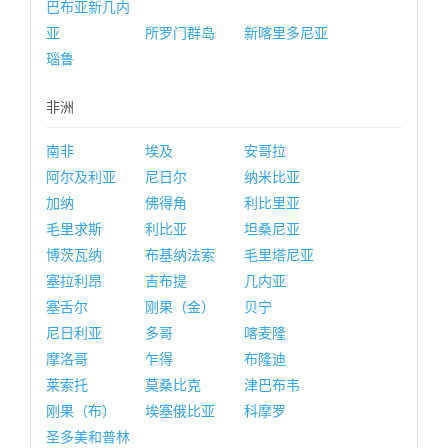
巴布亚新几内
亚
所罗门群岛
新喀里多尼亚
瑙鲁
非洲
南非
埃及
安哥拉
阿尔及利亚
尼日尔
纳米比亚
加纳
佛得角
利比里亚
毛里求斯
利比亚
坦桑尼亚
博茨瓦纳
布基纳法索
毛里塔尼亚
塞拉利昂
吉布提
几内亚
塞舌尔
刚果（金）
贝宁
尼日利亚
多哥
喀麦隆
摩洛哥
乍得
布隆迪
莱索托
莫桑比克
津巴布韦
刚果（布）
埃塞俄比亚
科摩罗
圣多美和普林