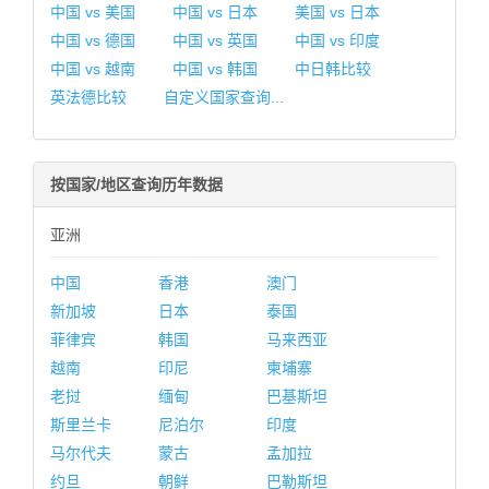
中国 vs 美国
中国 vs 日本
美国 vs 日本
中国 vs 德国
中国 vs 英国
中国 vs 印度
中国 vs 越南
中国 vs 韩国
中日韩比较
英法德比较
自定义国家查询...
按国家/地区查询历年数据
亚洲
中国
香港
澳门
新加坡
日本
泰国
菲律宾
韩国
马来西亚
越南
印尼
柬埔寨
老挝
缅甸
巴基斯坦
斯里兰卡
尼泊尔
印度
马尔代夫
蒙古
孟加拉
约旦
朝鲜
巴勒斯坦