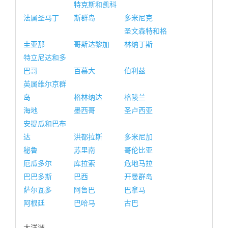
特克斯和凯科
法属圣马丁
斯群岛
多米尼克
圣文森特和格
圭亚那
哥斯达黎加
林纳丁斯
特立尼达和多
巴哥
百慕大
伯利兹
英属维尔京群
岛
格林纳达
格陵兰
海地
墨西哥
圣卢西亚
安提瓜和巴布
达
洪都拉斯
多米尼加
秘鲁
苏里南
哥伦比亚
厄瓜多尔
库拉索
危地马拉
巴巴多斯
巴西
开曼群岛
萨尔瓦多
阿鲁巴
巴拿马
阿根廷
巴哈马
古巴
大洋洲