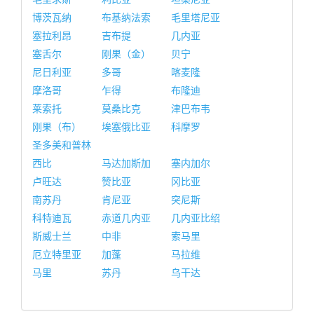
博茨瓦纳
布基纳法索
毛里塔尼亚
塞拉利昂
吉布提
几内亚
塞舌尔
刚果（金）
贝宁
尼日利亚
多哥
喀麦隆
摩洛哥
乍得
布隆迪
莱索托
莫桑比克
津巴布韦
刚果（布）
埃塞俄比亚
科摩罗
圣多美和普林
西比
马达加斯加
塞内加尔
卢旺达
赞比亚
冈比亚
南苏丹
肯尼亚
突尼斯
科特迪瓦
赤道几内亚
几内亚比绍
斯威士兰
中非
索马里
厄立特里亚
加蓬
马拉维
马里
苏丹
乌干达