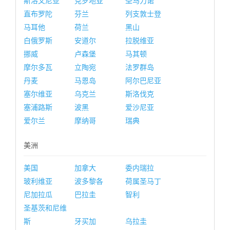
斯洛文尼亚
克罗地亚
圣马力诺
直布罗陀
芬兰
列支敦士登
马耳他
荷兰
黑山
白俄罗斯
安道尔
拉脱维亚
挪威
卢森堡
马其顿
摩尔多瓦
立陶宛
法罗群岛
丹麦
马恩岛
阿尔巴尼亚
塞尔维亚
乌克兰
斯洛伐克
塞浦路斯
波黑
爱沙尼亚
爱尔兰
摩纳哥
瑞典
美洲
美国
加拿大
委内瑞拉
玻利维亚
波多黎各
荷属圣马丁
尼加拉瓜
巴拉圭
智利
圣基茨和尼维
斯
牙买加
乌拉圭