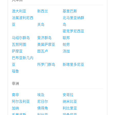
澳大利亚
新西兰
基里巴斯
法属波利尼西
北马里亚纳群
亚
关岛
岛
密克罗尼西亚
马绍尔群岛
斐济群岛
联邦
瓦努阿图
美属萨摩亚
帕劳
萨摩亚
图瓦卢
汤加
巴布亚新几内
亚
所罗门群岛
新喀里多尼亚
瑙鲁
非洲
南非
埃及
安哥拉
阿尔及利亚
尼日尔
纳米比亚
加纳
佛得角
利比里亚
毛里求斯
利比亚
坦桑尼亚