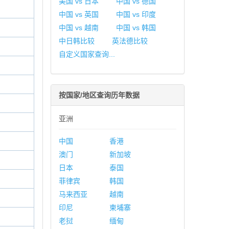
美国 vs 日本
中国 vs 德国
中国 vs 英国
中国 vs 印度
中国 vs 越南
中国 vs 韩国
中日韩比较
英法德比较
自定义国家查询...
按国家/地区查询历年数据
亚洲
中国
香港
澳门
新加坡
日本
泰国
菲律宾
韩国
马来西亚
越南
印尼
柬埔寨
老挝
缅甸