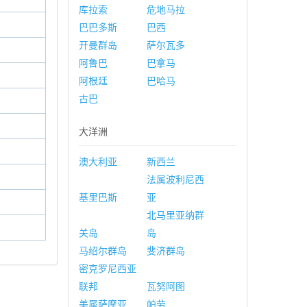
库拉索
危地马拉
巴巴多斯
巴西
开曼群岛
萨尔瓦多
阿鲁巴
巴拿马
阿根廷
巴哈马
古巴
大洋洲
澳大利亚
新西兰
法属波利尼西
基里巴斯
亚
北马里亚纳群
关岛
岛
马绍尔群岛
斐济群岛
密克罗尼西亚
联邦
瓦努阿图
美属萨摩亚
帕劳