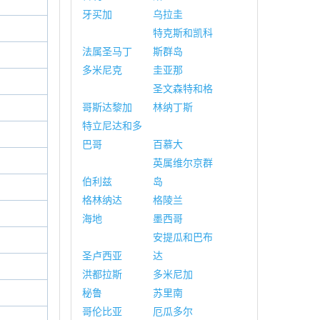
牙买加
乌拉圭
特克斯和凯科
法属圣马丁
斯群岛
多米尼克
圭亚那
圣文森特和格
哥斯达黎加
林纳丁斯
特立尼达和多
巴哥
百慕大
英属维尔京群
伯利兹
岛
格林纳达
格陵兰
海地
墨西哥
安提瓜和巴布
圣卢西亚
达
洪都拉斯
多米尼加
秘鲁
苏里南
哥伦比亚
厄瓜多尔