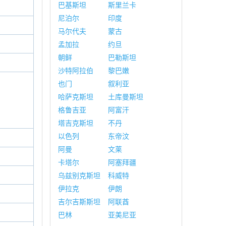
巴基斯坦
斯里兰卡
尼泊尔
印度
马尔代夫
蒙古
孟加拉
约旦
朝鲜
巴勒斯坦
沙特阿拉伯
黎巴嫩
也门
叙利亚
哈萨克斯坦
土库曼斯坦
格鲁吉亚
阿富汗
塔吉克斯坦
不丹
以色列
东帝汶
阿曼
文莱
卡塔尔
阿塞拜疆
乌兹别克斯坦
科威特
伊拉克
伊朗
吉尔吉斯斯坦
阿联酋
巴林
亚美尼亚