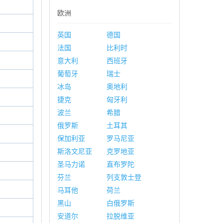
欧洲
英国
德国
法国
比利时
意大利
西班牙
葡萄牙
瑞士
冰岛
奥地利
捷克
匈牙利
波兰
希腊
俄罗斯
土耳其
保加利亚
罗马尼亚
斯洛文尼亚
克罗地亚
圣马力诺
直布罗陀
芬兰
列支敦士登
马耳他
荷兰
黑山
白俄罗斯
安道尔
拉脱维亚