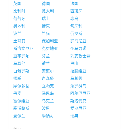
英国
德国
法国
比利时
意大利
西班牙
葡萄牙
瑞士
冰岛
奥地利
捷克
匈牙利
波兰
希腊
俄罗斯
土耳其
保加利亚
罗马尼亚
斯洛文尼亚
克罗地亚
圣马力诺
直布罗陀
芬兰
列支敦士登
马耳他
荷兰
黑山
白俄罗斯
安道尔
拉脱维亚
挪威
卢森堡
马其顿
摩尔多瓦
立陶宛
法罗群岛
丹麦
马恩岛
阿尔巴尼亚
塞尔维亚
乌克兰
斯洛伐克
塞浦路斯
波黑
爱沙尼亚
爱尔兰
摩纳哥
瑞典