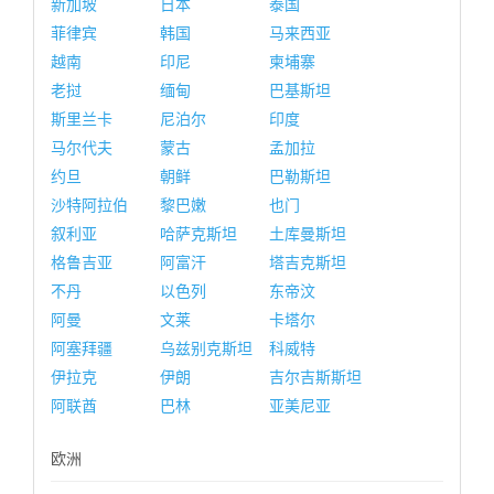
新加坡
日本
泰国
菲律宾
韩国
马来西亚
越南
印尼
柬埔寨
老挝
缅甸
巴基斯坦
斯里兰卡
尼泊尔
印度
马尔代夫
蒙古
孟加拉
约旦
朝鲜
巴勒斯坦
沙特阿拉伯
黎巴嫩
也门
叙利亚
哈萨克斯坦
土库曼斯坦
格鲁吉亚
阿富汗
塔吉克斯坦
不丹
以色列
东帝汶
阿曼
文莱
卡塔尔
阿塞拜疆
乌兹别克斯坦
科威特
伊拉克
伊朗
吉尔吉斯斯坦
阿联酋
巴林
亚美尼亚
欧洲