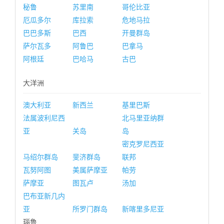
秘鲁
苏里南
哥伦比亚
厄瓜多尔
库拉索
危地马拉
巴巴多斯
巴西
开曼群岛
萨尔瓦多
阿鲁巴
巴拿马
阿根廷
巴哈马
古巴
大洋洲
澳大利亚
新西兰
基里巴斯
法属波利尼西
北马里亚纳群
亚
关岛
岛
密克罗尼西亚
马绍尔群岛
斐济群岛
联邦
瓦努阿图
美属萨摩亚
帕劳
萨摩亚
图瓦卢
汤加
巴布亚新几内
亚
所罗门群岛
新喀里多尼亚
瑙鲁