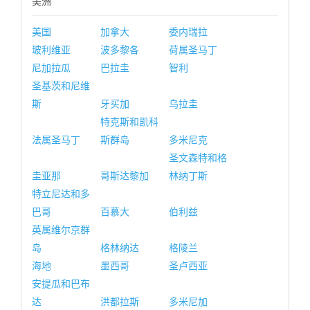
美洲
美国
加拿大
委内瑞拉
玻利维亚
波多黎各
荷属圣马丁
尼加拉瓜
巴拉圭
智利
圣基茨和尼维
斯
牙买加
乌拉圭
特克斯和凯科
法属圣马丁
斯群岛
多米尼克
圣文森特和格
圭亚那
哥斯达黎加
林纳丁斯
特立尼达和多
巴哥
百慕大
伯利兹
英属维尔京群
岛
格林纳达
格陵兰
海地
墨西哥
圣卢西亚
安提瓜和巴布
达
洪都拉斯
多米尼加