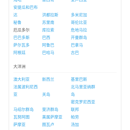
安提瓜和巴布
达
洪都拉斯
多米尼加
秘鲁
苏里南
哥伦比亚
厄瓜多尔
库拉索
危地马拉
巴巴多斯
巴西
开曼群岛
萨尔瓦多
阿鲁巴
巴拿马
阿根廷
巴哈马
古巴
大洋洲
澳大利亚
新西兰
基里巴斯
法属波利尼西
北马里亚纳群
亚
关岛
岛
密克罗尼西亚
马绍尔群岛
斐济群岛
联邦
瓦努阿图
美属萨摩亚
帕劳
萨摩亚
图瓦卢
汤加