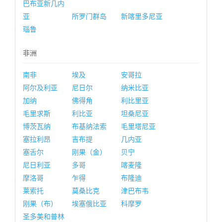
巴布亚新几内
亚
所罗门群岛
新喀里多尼亚
瑙鲁
非洲
南非
埃及
安哥拉
阿尔及利亚
尼日尔
纳米比亚
加纳
佛得角
利比里亚
毛里求斯
利比亚
坦桑尼亚
博茨瓦纳
布基纳法索
毛里塔尼亚
塞拉利昂
吉布提
几内亚
塞舌尔
刚果（金）
贝宁
尼日利亚
多哥
喀麦隆
摩洛哥
乍得
布隆迪
莱索托
莫桑比克
津巴布韦
刚果（布）
埃塞俄比亚
科摩罗
圣多美和普林