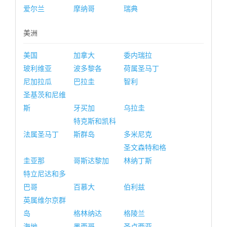
爱尔兰
摩纳哥
瑞典
美洲
美国
加拿大
委内瑞拉
玻利维亚
波多黎各
荷属圣马丁
尼加拉瓜
巴拉圭
智利
圣基茨和尼维
斯
牙买加
乌拉圭
特克斯和凯科
法属圣马丁
斯群岛
多米尼克
圣文森特和格
圭亚那
哥斯达黎加
林纳丁斯
特立尼达和多
巴哥
百慕大
伯利兹
英属维尔京群
岛
格林纳达
格陵兰
海地
墨西哥
圣卢西亚