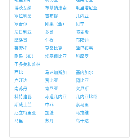
博茨瓦纳
布基纳法索
毛里塔尼亚
塞拉利昂
吉布提
几内亚
塞舌尔
刚果（金）
贝宁
尼日利亚
多哥
喀麦隆
摩洛哥
乍得
布隆迪
莱索托
莫桑比克
津巴布韦
刚果（布）
埃塞俄比亚
科摩罗
圣多美和普林
西比
马达加斯加
塞内加尔
卢旺达
赞比亚
冈比亚
南苏丹
肯尼亚
突尼斯
科特迪瓦
赤道几内亚
几内亚比绍
斯威士兰
中非
索马里
厄立特里亚
加蓬
马拉维
马里
苏丹
乌干达