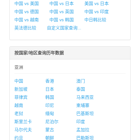
中国 vs 美国
中国 vs 日本
美国 vs 日本
中国 vs 德国
中国 vs 英国
中国 vs 印度
中国 vs 越南
中国 vs 韩国
中日韩比较
英法德比较
自定义国家查询...
按国家/地区查询历年数据
亚洲
中国
香港
澳门
新加坡
日本
泰国
菲律宾
韩国
马来西亚
越南
印尼
柬埔寨
老挝
缅甸
巴基斯坦
斯里兰卡
尼泊尔
印度
马尔代夫
蒙古
孟加拉
约旦
朝鲜
巴勒斯坦