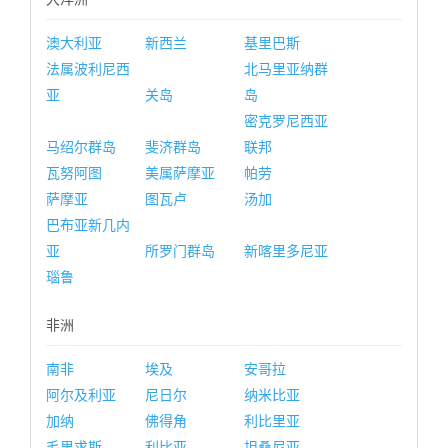
澳大利亚
新西兰
基里巴斯
法属波利尼西
北马里亚纳群
亚
关岛
岛
密克罗尼西亚
马绍尔群岛
斐济群岛
联邦
瓦努阿图
美属萨摩亚
帕劳
萨摩亚
图瓦卢
汤加
巴布亚新几内
亚
所罗门群岛
新喀里多尼亚
瑙鲁
非洲
南非
埃及
安哥拉
阿尔及利亚
尼日尔
纳米比亚
加纳
佛得角
利比里亚
毛里求斯
利比亚
坦桑尼亚