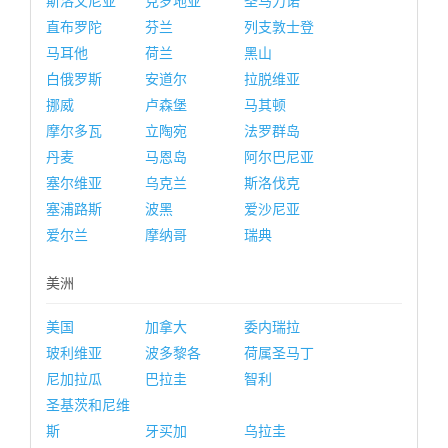
斯洛文尼亚
克罗地亚
圣马力诺
直布罗陀
芬兰
列支敦士登
马耳他
荷兰
黑山
白俄罗斯
安道尔
拉脱维亚
挪威
卢森堡
马其顿
摩尔多瓦
立陶宛
法罗群岛
丹麦
马恩岛
阿尔巴尼亚
塞尔维亚
乌克兰
斯洛伐克
塞浦路斯
波黑
爱沙尼亚
爱尔兰
摩纳哥
瑞典
美洲
美国
加拿大
委内瑞拉
玻利维亚
波多黎各
荷属圣马丁
尼加拉瓜
巴拉圭
智利
圣基茨和尼维
斯
牙买加
乌拉圭