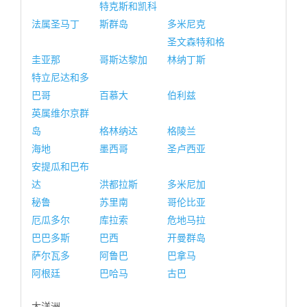
特克斯和凯科
法属圣马丁
斯群岛
多米尼克
圣文森特和格
圭亚那
哥斯达黎加
林纳丁斯
特立尼达和多
巴哥
百慕大
伯利兹
英属维尔京群
岛
格林纳达
格陵兰
海地
墨西哥
圣卢西亚
安提瓜和巴布
达
洪都拉斯
多米尼加
秘鲁
苏里南
哥伦比亚
厄瓜多尔
库拉索
危地马拉
巴巴多斯
巴西
开曼群岛
萨尔瓦多
阿鲁巴
巴拿马
阿根廷
巴哈马
古巴
大洋洲