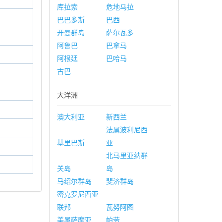
库拉索
危地马拉
巴巴多斯
巴西
开曼群岛
萨尔瓦多
阿鲁巴
巴拿马
阿根廷
巴哈马
古巴
大洋洲
澳大利亚
新西兰
法属波利尼西
基里巴斯
亚
北马里亚纳群
关岛
岛
马绍尔群岛
斐济群岛
密克罗尼西亚
联邦
瓦努阿图
美属萨摩亚
帕劳