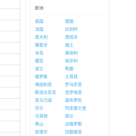
欧洲
英国
德国
法国
比利时
意大利
西班牙
葡萄牙
瑞士
冰岛
奥地利
捷克
匈牙利
波兰
希腊
俄罗斯
土耳其
保加利亚
罗马尼亚
斯洛文尼亚
克罗地亚
圣马力诺
直布罗陀
芬兰
列支敦士登
马耳他
荷兰
黑山
白俄罗斯
安道尔
拉脱维亚