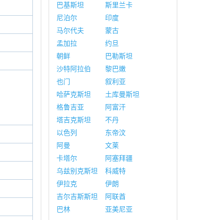
巴基斯坦
斯里兰卡
尼泊尔
印度
马尔代夫
蒙古
孟加拉
约旦
朝鲜
巴勒斯坦
沙特阿拉伯
黎巴嫩
也门
叙利亚
哈萨克斯坦
土库曼斯坦
格鲁吉亚
阿富汗
塔吉克斯坦
不丹
以色列
东帝汶
阿曼
文莱
卡塔尔
阿塞拜疆
乌兹别克斯坦
科威特
伊拉克
伊朗
吉尔吉斯斯坦
阿联酋
巴林
亚美尼亚