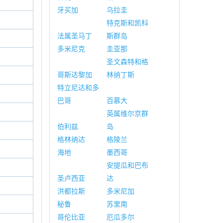
牙买加
乌拉圭
特克斯和凯科
法属圣马丁
斯群岛
多米尼克
圭亚那
圣文森特和格
哥斯达黎加
林纳丁斯
特立尼达和多
巴哥
百慕大
英属维尔京群
伯利兹
岛
格林纳达
格陵兰
海地
墨西哥
安提瓜和巴布
圣卢西亚
达
洪都拉斯
多米尼加
秘鲁
苏里南
哥伦比亚
厄瓜多尔