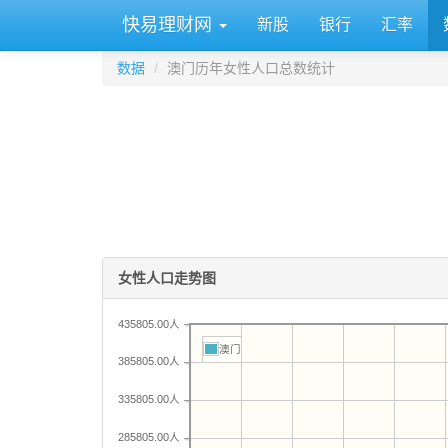
快易理财网
新股
银行
汇率
数据
澳门历年女性人口总数统计
女性人口走势图
435805.00人
澳门
385805.00人
335805.00人
285805.00人