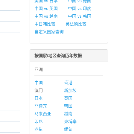
美国 vs 日本
中国 vs 德国
中国 vs 英国
中国 vs 印度
中国 vs 越南
中国 vs 韩国
中日韩比较
英法德比较
自定义国家查询...
按国家/地区查询历年数据
亚洲
中国
香港
澳门
新加坡
日本
泰国
菲律宾
韩国
马来西亚
越南
印尼
柬埔寨
老挝
缅甸