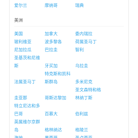
爱尔兰
摩纳哥
瑞典
美洲
美国
加拿大
委内瑞拉
玻利维亚
波多黎各
荷属圣马丁
尼加拉瓜
巴拉圭
智利
圣基茨和尼维
斯
牙买加
乌拉圭
特克斯和凯科
法属圣马丁
斯群岛
多米尼克
圣文森特和格
圭亚那
哥斯达黎加
林纳丁斯
特立尼达和多
巴哥
百慕大
伯利兹
英属维尔京群
岛
格林纳达
格陵兰
海地
墨西哥
圣卢西亚