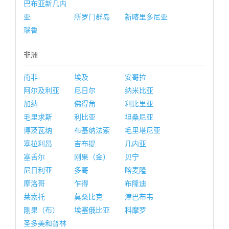
巴布亚新几内
亚
所罗门群岛
新喀里多尼亚
瑙鲁
非洲
南非
埃及
安哥拉
阿尔及利亚
尼日尔
纳米比亚
加纳
佛得角
利比里亚
毛里求斯
利比亚
坦桑尼亚
博茨瓦纳
布基纳法索
毛里塔尼亚
塞拉利昂
吉布提
几内亚
塞舌尔
刚果（金）
贝宁
尼日利亚
多哥
喀麦隆
摩洛哥
乍得
布隆迪
莱索托
莫桑比克
津巴布韦
刚果（布）
埃塞俄比亚
科摩罗
圣多美和普林