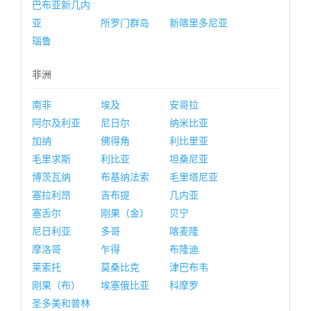
巴布亚新几内
亚
所罗门群岛
新喀里多尼亚
瑙鲁
非洲
南非
埃及
安哥拉
阿尔及利亚
尼日尔
纳米比亚
加纳
佛得角
利比里亚
毛里求斯
利比亚
坦桑尼亚
博茨瓦纳
布基纳法索
毛里塔尼亚
塞拉利昂
吉布提
几内亚
塞舌尔
刚果（金）
贝宁
尼日利亚
多哥
喀麦隆
摩洛哥
乍得
布隆迪
莱索托
莫桑比克
津巴布韦
刚果（布）
埃塞俄比亚
科摩罗
圣多美和普林