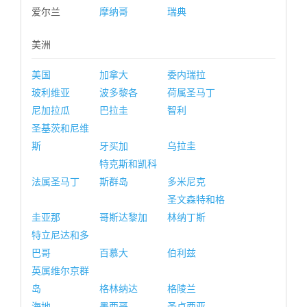
爱尔兰
摩纳哥
瑞典
美洲
美国
加拿大
委内瑞拉
玻利维亚
波多黎各
荷属圣马丁
尼加拉瓜
巴拉圭
智利
圣基茨和尼维
斯
牙买加
乌拉圭
特克斯和凯科
法属圣马丁
斯群岛
多米尼克
圣文森特和格
圭亚那
哥斯达黎加
林纳丁斯
特立尼达和多
巴哥
百慕大
伯利兹
英属维尔京群
岛
格林纳达
格陵兰
海地
墨西哥
圣卢西亚