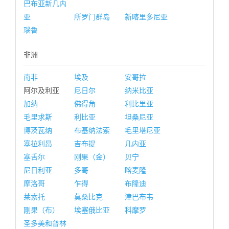
巴布亚新几内
亚
所罗门群岛
新喀里多尼亚
瑙鲁
非洲
南非
埃及
安哥拉
阿尔及利亚
尼日尔
纳米比亚
加纳
佛得角
利比里亚
毛里求斯
利比亚
坦桑尼亚
博茨瓦纳
布基纳法索
毛里塔尼亚
塞拉利昂
吉布提
几内亚
塞舌尔
刚果（金）
贝宁
尼日利亚
多哥
喀麦隆
摩洛哥
乍得
布隆迪
莱索托
莫桑比克
津巴布韦
刚果（布）
埃塞俄比亚
科摩罗
圣多美和普林