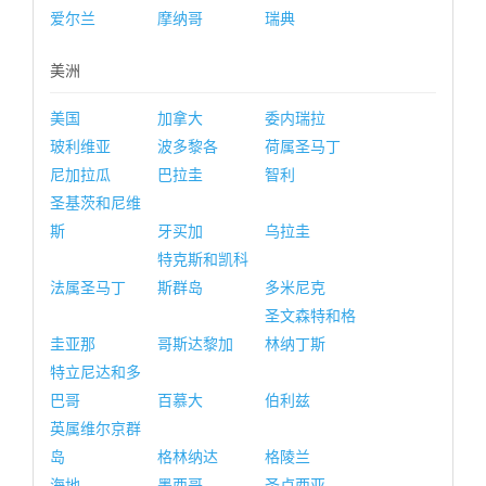
爱尔兰
摩纳哥
瑞典
美洲
美国
加拿大
委内瑞拉
玻利维亚
波多黎各
荷属圣马丁
尼加拉瓜
巴拉圭
智利
圣基茨和尼维
斯
牙买加
乌拉圭
特克斯和凯科
法属圣马丁
斯群岛
多米尼克
圣文森特和格
圭亚那
哥斯达黎加
林纳丁斯
特立尼达和多
巴哥
百慕大
伯利兹
英属维尔京群
岛
格林纳达
格陵兰
海地
墨西哥
圣卢西亚