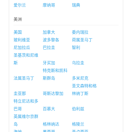
爱尔兰
摩纳哥
瑞典
美洲
美国
加拿大
委内瑞拉
玻利维亚
波多黎各
荷属圣马丁
尼加拉瓜
巴拉圭
智利
圣基茨和尼维
斯
牙买加
乌拉圭
特克斯和凯科
法属圣马丁
斯群岛
多米尼克
圣文森特和格
圭亚那
哥斯达黎加
林纳丁斯
特立尼达和多
巴哥
百慕大
伯利兹
英属维尔京群
岛
格林纳达
格陵兰
海地
墨西哥
圣卢西亚