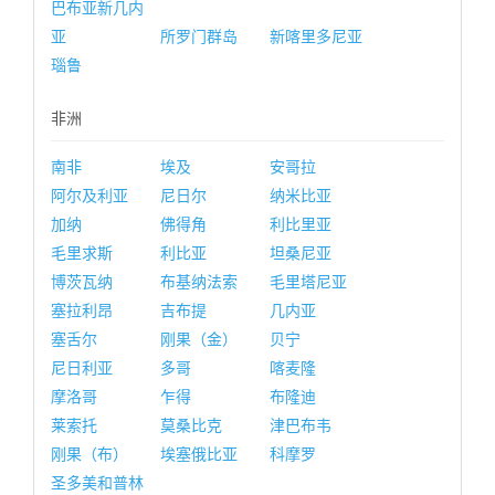
巴布亚新几内
亚
所罗门群岛
新喀里多尼亚
瑙鲁
非洲
南非
埃及
安哥拉
阿尔及利亚
尼日尔
纳米比亚
加纳
佛得角
利比里亚
毛里求斯
利比亚
坦桑尼亚
博茨瓦纳
布基纳法索
毛里塔尼亚
塞拉利昂
吉布提
几内亚
塞舌尔
刚果（金）
贝宁
尼日利亚
多哥
喀麦隆
摩洛哥
乍得
布隆迪
莱索托
莫桑比克
津巴布韦
刚果（布）
埃塞俄比亚
科摩罗
圣多美和普林