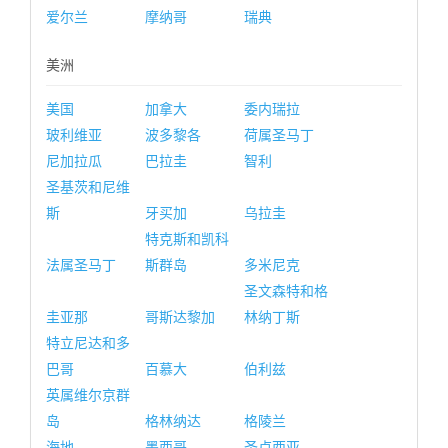
爱尔兰
摩纳哥
瑞典
美洲
美国
加拿大
委内瑞拉
玻利维亚
波多黎各
荷属圣马丁
尼加拉瓜
巴拉圭
智利
圣基茨和尼维
斯
牙买加
乌拉圭
特克斯和凯科
法属圣马丁
斯群岛
多米尼克
圣文森特和格
圭亚那
哥斯达黎加
林纳丁斯
特立尼达和多
巴哥
百慕大
伯利兹
英属维尔京群
岛
格林纳达
格陵兰
海地
墨西哥
圣卢西亚