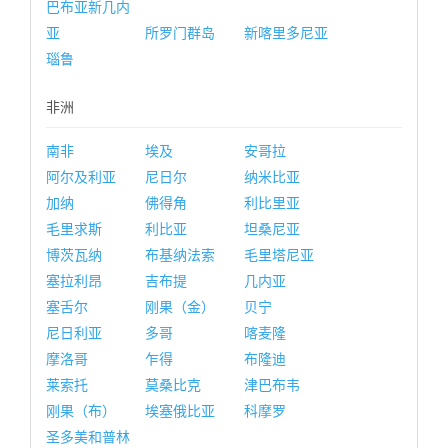
巴布亚新几内
亚
所罗门群岛
新喀里多尼亚
瑙鲁
非洲
南非
埃及
安哥拉
阿尔及利亚
尼日尔
纳米比亚
加纳
佛得角
利比里亚
毛里求斯
利比亚
坦桑尼亚
博茨瓦纳
布基纳法索
毛里塔尼亚
塞拉利昂
吉布提
几内亚
塞舌尔
刚果（金）
贝宁
尼日利亚
多哥
喀麦隆
摩洛哥
乍得
布隆迪
莱索托
莫桑比克
津巴布韦
刚果（布）
埃塞俄比亚
科摩罗
圣多美和普林