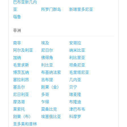
巴布亚新几内
亚
所罗门群岛
新喀里多尼亚
瑙鲁
非洲
南非
埃及
安哥拉
阿尔及利亚
尼日尔
纳米比亚
加纳
佛得角
利比里亚
毛里求斯
利比亚
坦桑尼亚
博茨瓦纳
布基纳法索
毛里塔尼亚
塞拉利昂
吉布提
几内亚
塞舌尔
刚果（金）
贝宁
尼日利亚
多哥
喀麦隆
摩洛哥
乍得
布隆迪
莱索托
莫桑比克
津巴布韦
刚果（布）
埃塞俄比亚
科摩罗
圣多美和普林