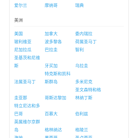
爱尔兰
摩纳哥
瑞典
美洲
美国
加拿大
委内瑞拉
玻利维亚
波多黎各
荷属圣马丁
尼加拉瓜
巴拉圭
智利
圣基茨和尼维
斯
牙买加
乌拉圭
特克斯和凯科
法属圣马丁
斯群岛
多米尼克
圣文森特和格
圭亚那
哥斯达黎加
林纳丁斯
特立尼达和多
巴哥
百慕大
伯利兹
英属维尔京群
岛
格林纳达
格陵兰
海地
墨西哥
圣卢西亚