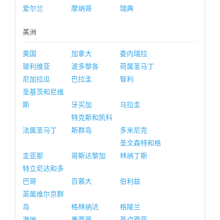
爱尔兰
摩纳哥
瑞典
美洲
美国
加拿大
委内瑞拉
玻利维亚
波多黎各
荷属圣马丁
尼加拉瓜
巴拉圭
智利
圣基茨和尼维
斯
牙买加
乌拉圭
特克斯和凯科
法属圣马丁
斯群岛
多米尼克
圣文森特和格
圭亚那
哥斯达黎加
林纳丁斯
特立尼达和多
巴哥
百慕大
伯利兹
英属维尔京群
岛
格林纳达
格陵兰
海地
墨西哥
圣卢西亚