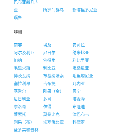
巴布亚新几内
亚
所罗门群岛
新喀里多尼亚
瑙鲁
非洲
南非
埃及
安哥拉
阿尔及利亚
尼日尔
纳米比亚
加纳
佛得角
利比里亚
毛里求斯
利比亚
坦桑尼亚
博茨瓦纳
布基纳法索
毛里塔尼亚
塞拉利昂
吉布提
几内亚
塞舌尔
刚果（金）
贝宁
尼日利亚
多哥
喀麦隆
摩洛哥
乍得
布隆迪
莱索托
莫桑比克
津巴布韦
刚果（布）
埃塞俄比亚
科摩罗
圣多美和普林