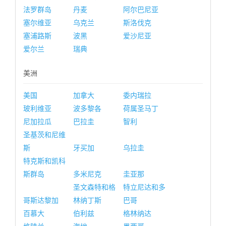
法罗群岛
丹麦
阿尔巴尼亚
塞尔维亚
乌克兰
斯洛伐克
塞浦路斯
波黑
爱沙尼亚
爱尔兰
瑞典
美洲
美国
加拿大
委内瑞拉
玻利维亚
波多黎各
荷属圣马丁
尼加拉瓜
巴拉圭
智利
圣基茨和尼维
斯
牙买加
乌拉圭
特克斯和凯科
斯群岛
多米尼克
圭亚那
圣文森特和格
特立尼达和多
哥斯达黎加
林纳丁斯
巴哥
百慕大
伯利兹
格林纳达