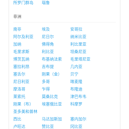
所罗门群岛
瑙鲁
非洲
南非
埃及
安哥拉
阿尔及利亚
尼日尔
纳米比亚
加纳
佛得角
利比里亚
毛里求斯
利比亚
坦桑尼亚
博茨瓦纳
布基纳法索
毛里塔尼亚
塞拉利昂
吉布提
几内亚
塞舌尔
刚果（金）
贝宁
尼日利亚
多哥
喀麦隆
摩洛哥
乍得
布隆迪
莱索托
莫桑比克
津巴布韦
刚果（布）
埃塞俄比亚
科摩罗
圣多美和普林
西比
马达加斯加
塞内加尔
卢旺达
赞比亚
冈比亚