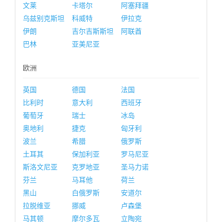
文莱
卡塔尔
阿塞拜疆
乌兹别克斯坦
科威特
伊拉克
伊朗
吉尔吉斯斯坦
阿联酋
巴林
亚美尼亚
欧洲
英国
德国
法国
比利时
意大利
西班牙
葡萄牙
瑞士
冰岛
奥地利
捷克
匈牙利
波兰
希腊
俄罗斯
土耳其
保加利亚
罗马尼亚
斯洛文尼亚
克罗地亚
圣马力诺
芬兰
马耳他
荷兰
黑山
白俄罗斯
安道尔
拉脱维亚
挪威
卢森堡
马其顿
摩尔多瓦
立陶宛