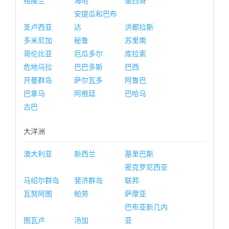
格陵兰
海地
墨西哥
安提瓜和巴布
圣卢西亚
达
洪都拉斯
多米尼加
秘鲁
苏里南
哥伦比亚
厄瓜多尔
库拉索
危地马拉
巴巴多斯
巴西
开曼群岛
萨尔瓦多
阿鲁巴
巴拿马
阿根廷
巴哈马
古巴
大洋洲
澳大利亚
新西兰
基里巴斯
密克罗尼西亚
马绍尔群岛
斐济群岛
联邦
瓦努阿图
帕劳
萨摩亚
巴布亚新几内
图瓦卢
汤加
亚