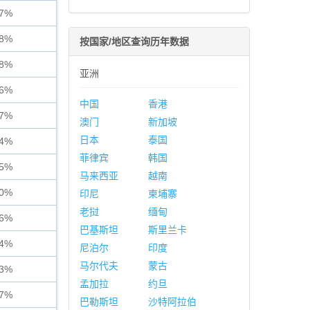
77%
38%
按国家/地区查询历年数据
98%
亚洲
56%
中国
香港
87%
澳门
新加坡
日本
泰国
24%
菲律宾
韩国
85%
马来西亚
越南
10%
印尼
柬埔寨
老挝
缅甸
66%
巴基斯坦
斯里兰卡
94%
尼泊尔
印度
马尔代夫
蒙古
03%
孟加拉
约旦
67%
巴勒斯坦
沙特阿拉伯