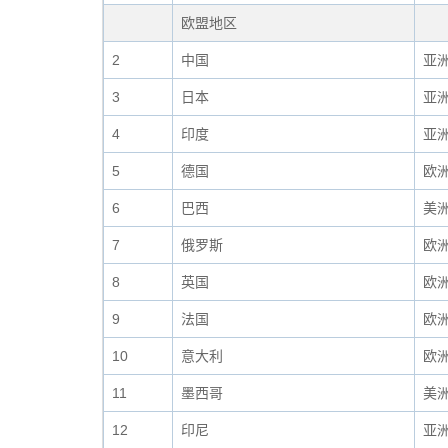
欧盟地区
2
中国
亚
3
日本
亚
4
印度
亚
5
德国
欧
6
巴西
美
7
俄罗斯
欧
8
英国
欧
9
法国
欧
10
意大利
欧
11
墨西哥
美
12
印尼
亚