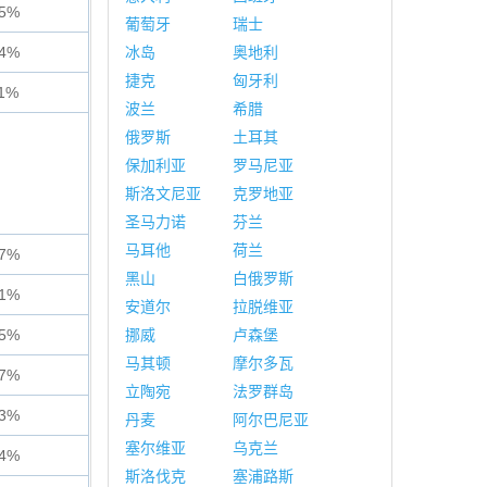
55%
葡萄牙
瑞士
74%
冰岛
奥地利
捷克
匈牙利
11%
波兰
希腊
俄罗斯
土耳其
保加利亚
罗马尼亚
斯洛文尼亚
克罗地亚
圣马力诺
芬兰
马耳他
荷兰
07%
黑山
白俄罗斯
81%
安道尔
拉脱维亚
95%
挪威
卢森堡
马其顿
摩尔多瓦
37%
立陶宛
法罗群岛
23%
丹麦
阿尔巴尼亚
塞尔维亚
乌克兰
34%
斯洛伐克
塞浦路斯