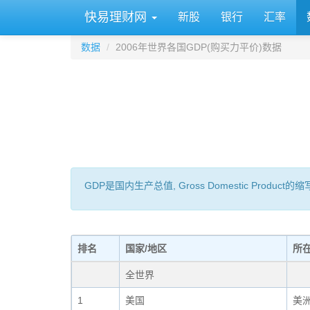
快易理财网
新股
银行
汇率
数据
2006年世界各国GDP(购买力平价)数据
GDP是国内生产总值, Gross Domestic 
排名
国家/地区
所
全世界
1
美国
美