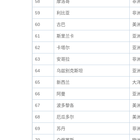
58
摩洛哥
非
59
利比亚
非
60
古巴
美
61
斯里兰卡
亚
62
卡塔尔
亚
63
安哥拉
非
64
乌兹别克斯坦
亚
65
新西兰
大
66
阿曼
亚
67
波多黎各
美
68
厄瓜多尔
美
69
苏丹
非