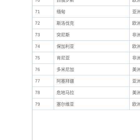
70
白俄罗斯
欧
71
缅甸
亚
72
斯洛伐克
欧
73
突尼斯
非
74
保加利亚
欧
75
肯尼亚
非
76
多米尼加
美
77
阿塞拜疆
亚
78
危地马拉
美
79
塞尔维亚
欧