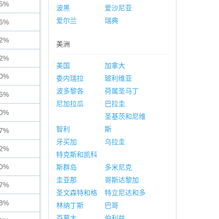
85%
波黑
爱沙尼亚
爱尔兰
瑞典
76%
32%
美洲
32%
美国
加拿大
80%
委内瑞拉
玻利维亚
波多黎各
荷属圣马丁
66%
尼加拉瓜
巴拉圭
80%
圣基茨和尼维
智利
斯
67%
牙买加
乌拉圭
72%
特克斯和凯科
30%
斯群岛
多米尼克
圭亚那
哥斯达黎加
17%
圣文森特和格
特立尼达和多
68%
林纳丁斯
巴哥
百慕大
伯利兹