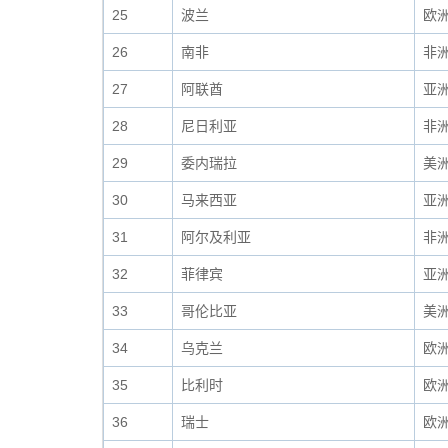
25
波兰
欧
26
南非
非
27
阿联酋
亚
28
尼日利亚
非
29
委内瑞拉
美
30
马来西亚
亚
31
阿尔及利亚
非
32
菲律宾
亚
33
哥伦比亚
美
34
乌克兰
欧
35
比利时
欧
36
瑞士
欧