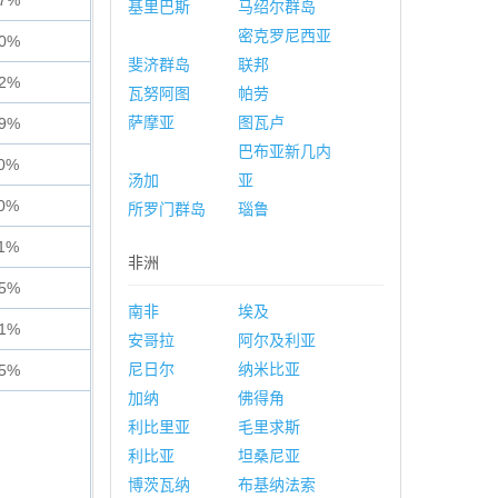
37%
基里巴斯
马绍尔群岛
密克罗尼西亚
00%
斐济群岛
联邦
82%
瓦努阿图
帕劳
萨摩亚
图瓦卢
29%
巴布亚新几内
80%
汤加
亚
70%
所罗门群岛
瑙鲁
61%
非洲
85%
南非
埃及
61%
安哥拉
阿尔及利亚
尼日尔
纳米比亚
55%
加纳
佛得角
利比里亚
毛里求斯
利比亚
坦桑尼亚
博茨瓦纳
布基纳法索