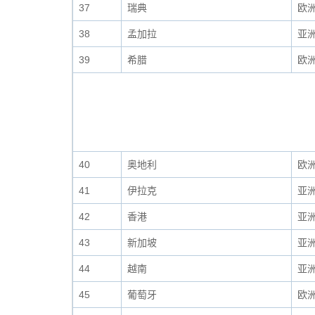
37
瑞典
欧
38
孟加拉
亚
39
希腊
欧
40
奥地利
欧
41
伊拉克
亚
42
香港
亚
43
新加坡
亚
44
越南
亚
45
葡萄牙
欧