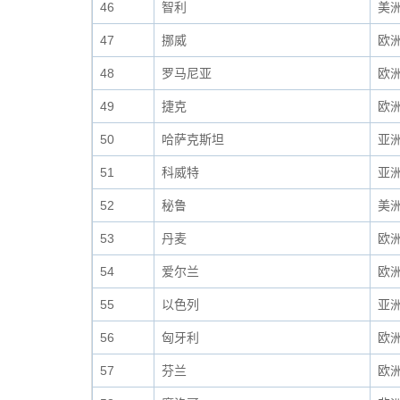
46
智利
美
47
挪威
欧
48
罗马尼亚
欧
49
捷克
欧
50
哈萨克斯坦
亚
51
科威特
亚
52
秘鲁
美
53
丹麦
欧
54
爱尔兰
欧
55
以色列
亚
56
匈牙利
欧
57
芬兰
欧