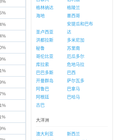
48%
格林纳达
格陵兰
55%
海地
墨西哥
安提瓜和巴布
44%
圣卢西亚
达
34%
洪都拉斯
多米尼加
30%
秘鲁
苏里南
哥伦比亚
厄瓜多尔
39%
库拉索
危地马拉
01%
巴巴多斯
巴西
开曼群岛
萨尔瓦多
79%
阿鲁巴
巴拿马
77%
阿根廷
巴哈马
古巴
51%
11%
大洋洲
39%
澳大利亚
新西兰