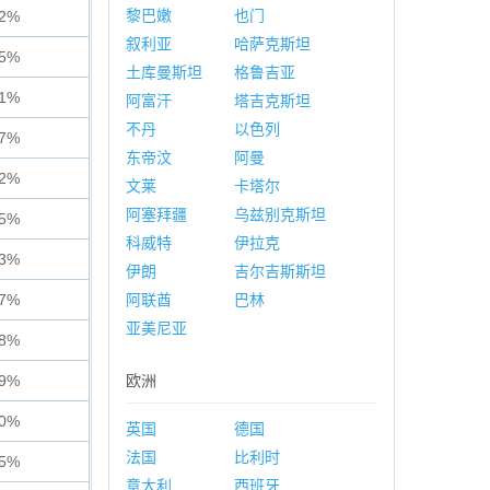
黎巴嫩
也门
92%
叙利亚
哈萨克斯坦
55%
土库曼斯坦
格鲁吉亚
81%
阿富汗
塔吉克斯坦
不丹
以色列
67%
东帝汶
阿曼
32%
文莱
卡塔尔
阿塞拜疆
乌兹别克斯坦
65%
科威特
伊拉克
53%
伊朗
吉尔吉斯斯坦
77%
阿联酋
巴林
亚美尼亚
18%
29%
欧洲
60%
英国
德国
法国
比利时
85%
意大利
西班牙