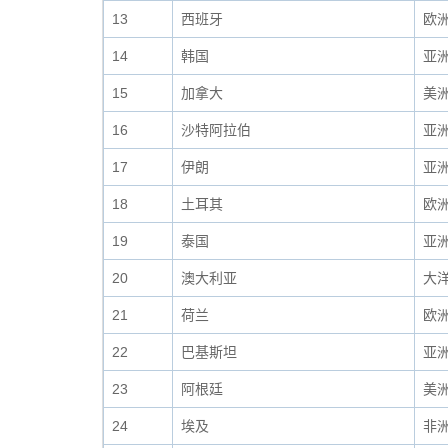
13
西班牙
欧
14
韩国
亚
15
加拿大
美
16
沙特阿拉伯
亚
17
伊朗
亚
18
土耳其
欧
19
泰国
亚
20
澳大利亚
大
21
荷兰
欧
22
巴基斯坦
亚
23
阿根廷
美
24
埃及
非