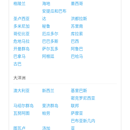
格陵兰
海地
墨西哥
安提瓜和巴布
圣卢西亚
达
洪都拉斯
多米尼加
秘鲁
苏里南
哥伦比亚
厄瓜多尔
库拉索
危地马拉
巴巴多斯
巴西
开曼群岛
萨尔瓦多
阿鲁巴
巴拿马
阿根廷
巴哈马
古巴
大洋洲
澳大利亚
新西兰
基里巴斯
密克罗尼西亚
马绍尔群岛
斐济群岛
联邦
瓦努阿图
帕劳
萨摩亚
巴布亚新几内
图瓦卢
汤加
亚