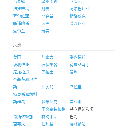
马其顿
摩尔多瓦
立陶宛
法罗群岛
丹麦
阿尔巴尼亚
塞尔维亚
乌克兰
斯洛伐克
塞浦路斯
波黑
爱沙尼亚
爱尔兰
瑞典
美洲
美国
加拿大
委内瑞拉
玻利维亚
波多黎各
荷属圣马丁
尼加拉瓜
巴拉圭
智利
圣基茨和尼维
斯
牙买加
乌拉圭
特克斯和凯科
斯群岛
多米尼克
圭亚那
圣文森特和格
特立尼达和多
哥斯达黎加
林纳丁斯
巴哥
百慕大
伯利兹
格林纳达