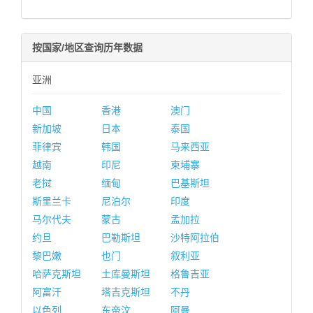
按国家/地区查询历年数据
亚洲
中国
香港
澳门
新加坡
日本
泰国
菲律宾
韩国
马来西亚
越南
印尼
柬埔寨
老挝
缅甸
巴基斯坦
斯里兰卡
尼泊尔
印度
马尔代夫
蒙古
孟加拉
约旦
巴勒斯坦
沙特阿拉伯
黎巴嫩
也门
叙利亚
哈萨克斯坦
土库曼斯坦
格鲁吉亚
阿富汗
塔吉克斯坦
不丹
以色列
东帝汶
阿曼