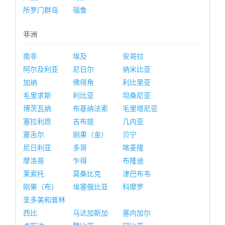
所罗门群岛
瑙鲁
非洲
南非
埃及
安哥拉
阿尔及利亚
尼日尔
纳米比亚
加纳
佛得角
利比里亚
毛里求斯
利比亚
坦桑尼亚
博茨瓦纳
布基纳法索
毛里塔尼亚
塞拉利昂
吉布提
几内亚
塞舌尔
刚果（金）
贝宁
尼日利亚
多哥
喀麦隆
摩洛哥
乍得
布隆迪
莱索托
莫桑比克
津巴布韦
刚果（布）
埃塞俄比亚
科摩罗
圣多美和普林
西比
马达加斯加
塞内加尔