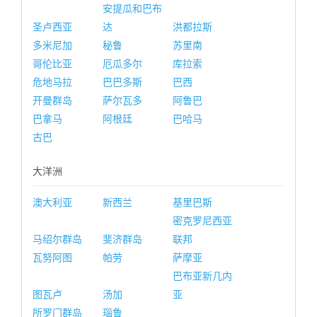
安提瓜和巴布
圣卢西亚
达
洪都拉斯
多米尼加
秘鲁
苏里南
哥伦比亚
厄瓜多尔
库拉索
危地马拉
巴巴多斯
巴西
开曼群岛
萨尔瓦多
阿鲁巴
巴拿马
阿根廷
巴哈马
古巴
大洋洲
澳大利亚
新西兰
基里巴斯
密克罗尼西亚
马绍尔群岛
斐济群岛
联邦
瓦努阿图
帕劳
萨摩亚
巴布亚新几内
图瓦卢
汤加
亚
所罗门群岛
瑙鲁