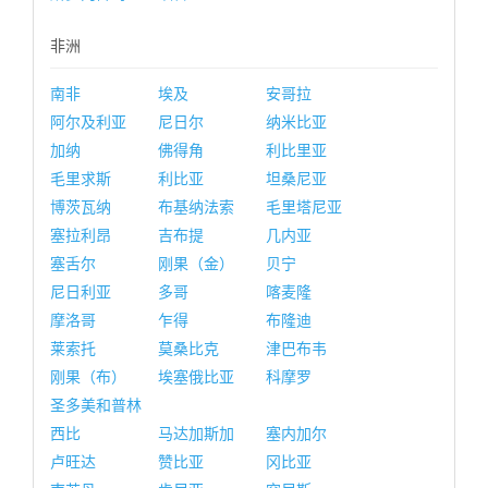
非洲
南非
埃及
安哥拉
阿尔及利亚
尼日尔
纳米比亚
加纳
佛得角
利比里亚
毛里求斯
利比亚
坦桑尼亚
博茨瓦纳
布基纳法索
毛里塔尼亚
塞拉利昂
吉布提
几内亚
塞舌尔
刚果（金）
贝宁
尼日利亚
多哥
喀麦隆
摩洛哥
乍得
布隆迪
莱索托
莫桑比克
津巴布韦
刚果（布）
埃塞俄比亚
科摩罗
圣多美和普林
西比
马达加斯加
塞内加尔
卢旺达
赞比亚
冈比亚