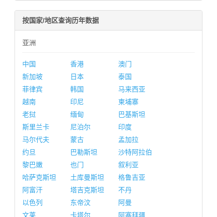
按国家/地区查询历年数据
亚洲
中国
香港
澳门
新加坡
日本
泰国
菲律宾
韩国
马来西亚
越南
印尼
柬埔寨
老挝
缅甸
巴基斯坦
斯里兰卡
尼泊尔
印度
马尔代夫
蒙古
孟加拉
约旦
巴勒斯坦
沙特阿拉伯
黎巴嫩
也门
叙利亚
哈萨克斯坦
土库曼斯坦
格鲁吉亚
阿富汗
塔吉克斯坦
不丹
以色列
东帝汶
阿曼
文莱
卡塔尔
阿塞拜疆