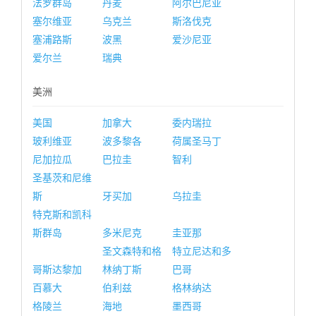
法罗群岛
丹麦
阿尔巴尼亚
塞尔维亚
乌克兰
斯洛伐克
塞浦路斯
波黑
爱沙尼亚
爱尔兰
瑞典
美洲
美国
加拿大
委内瑞拉
玻利维亚
波多黎各
荷属圣马丁
尼加拉瓜
巴拉圭
智利
圣基茨和尼维
斯
牙买加
乌拉圭
特克斯和凯科
斯群岛
多米尼克
圭亚那
圣文森特和格
特立尼达和多
哥斯达黎加
林纳丁斯
巴哥
百慕大
伯利兹
格林纳达
格陵兰
海地
墨西哥