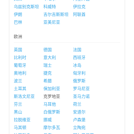
乌兹别克斯坦
科威特
伊拉克
伊朗
吉尔吉斯斯坦
阿联酋
巴林
亚美尼亚
欧洲
英国
德国
法国
比利时
意大利
西班牙
葡萄牙
瑞士
冰岛
奥地利
捷克
匈牙利
波兰
希腊
俄罗斯
土耳其
保加利亚
罗马尼亚
斯洛文尼亚
克罗地亚
圣马力诺
芬兰
马耳他
荷兰
黑山
白俄罗斯
安道尔
拉脱维亚
挪威
卢森堡
马其顿
摩尔多瓦
立陶宛