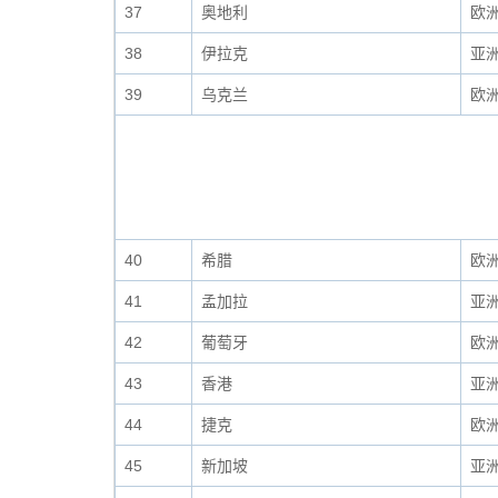
37
奥地利
欧
38
伊拉克
亚
39
乌克兰
欧
40
希腊
欧
41
孟加拉
亚
42
葡萄牙
欧
43
香港
亚
44
捷克
欧
45
新加坡
亚