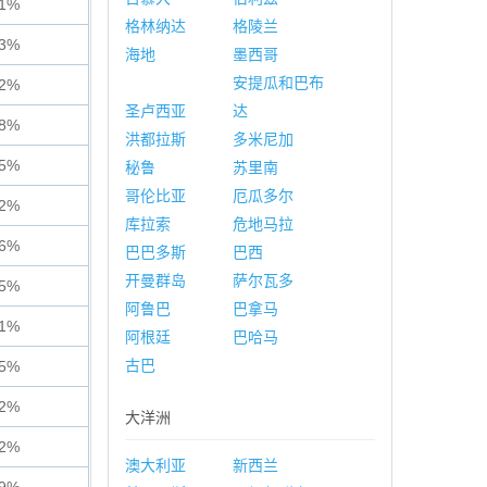
21%
格林纳达
格陵兰
03%
海地
墨西哥
安提瓜和巴布
92%
圣卢西亚
达
98%
洪都拉斯
多米尼加
95%
秘鲁
苏里南
哥伦比亚
厄瓜多尔
12%
库拉索
危地马拉
86%
巴巴多斯
巴西
开曼群岛
萨尔瓦多
25%
阿鲁巴
巴拿马
91%
阿根廷
巴哈马
古巴
55%
42%
大洋洲
32%
澳大利亚
新西兰