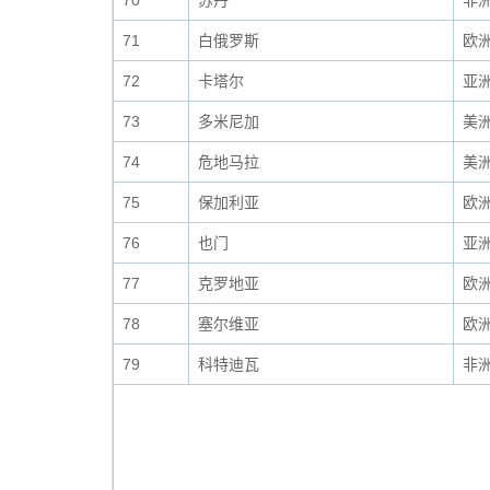
70
苏丹
非
71
白俄罗斯
欧
72
卡塔尔
亚
73
多米尼加
美
74
危地马拉
美
75
保加利亚
欧
76
也门
亚
77
克罗地亚
欧
78
塞尔维亚
欧
79
科特迪瓦
非