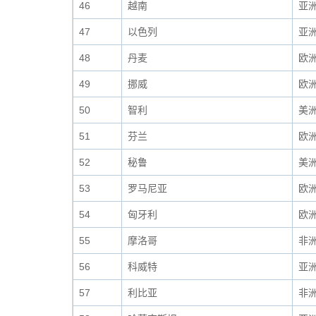
46
越南
亚
47
以色列
亚
48
丹麦
欧
49
挪威
欧
50
智利
美
51
芬兰
欧
52
秘鲁
美
53
罗马尼亚
欧
54
匈牙利
欧
55
摩洛哥
非
56
科威特
亚
57
利比亚
非