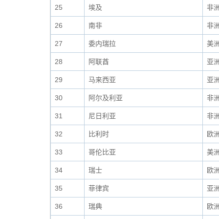
25
埃及
非
26
南非
非
27
委内瑞拉
美
28
阿联酋
亚
29
马来西亚
亚
30
阿尔及利亚
非
31
尼日利亚
非
32
比利时
欧
33
哥伦比亚
美
34
瑞士
欧
35
菲律宾
亚
36
瑞典
欧