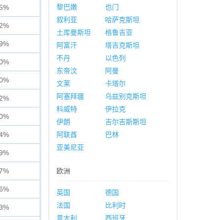
黎巴嫩
也门
45%
叙利亚
哈萨克斯坦
72%
土库曼斯坦
格鲁吉亚
39%
阿富汗
塔吉克斯坦
不丹
以色列
10%
东帝汶
阿曼
30%
文莱
卡塔尔
阿塞拜疆
乌兹别克斯坦
02%
科威特
伊拉克
90%
伊朗
吉尔吉斯斯坦
44%
阿联酋
巴林
亚美尼亚
59%
57%
欧洲
46%
英国
德国
法国
比利时
83%
意大利
西班牙