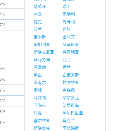
68%
葡萄牙
瑞士
14%
冰岛
奥地利
捷克
匈牙利
97%
波兰
希腊
俄罗斯
土耳其
保加利亚
罗马尼亚
斯洛文尼亚
克罗地亚
圣马力诺
芬兰
马耳他
荷兰
46%
黑山
白俄罗斯
98%
安道尔
拉脱维亚
27%
挪威
卢森堡
马其顿
摩尔多瓦
06%
立陶宛
法罗群岛
56%
丹麦
阿尔巴尼亚
塞尔维亚
乌克兰
31%
斯洛伐克
塞浦路斯