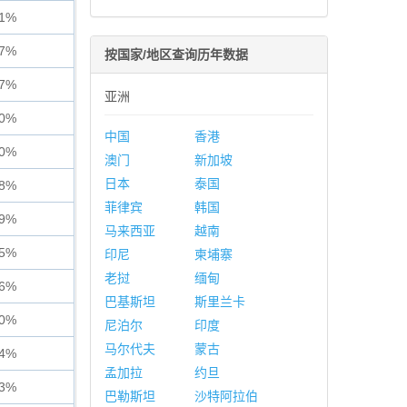
61%
17%
按国家/地区查询历年数据
67%
亚洲
40%
中国
香港
90%
澳门
新加坡
日本
泰国
68%
菲律宾
韩国
19%
马来西亚
越南
55%
印尼
柬埔寨
老挝
缅甸
26%
巴基斯坦
斯里兰卡
50%
尼泊尔
印度
马尔代夫
蒙古
54%
孟加拉
约旦
83%
巴勒斯坦
沙特阿拉伯