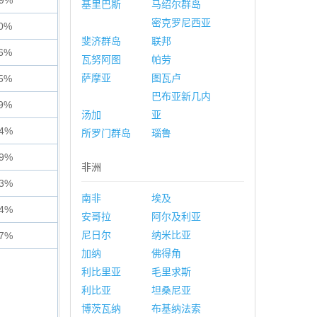
19%
基里巴斯
马绍尔群岛
密克罗尼西亚
60%
斐济群岛
联邦
56%
瓦努阿图
帕劳
萨摩亚
图瓦卢
55%
巴布亚新几内
29%
汤加
亚
34%
所罗门群岛
瑙鲁
29%
非洲
73%
南非
埃及
64%
安哥拉
阿尔及利亚
尼日尔
纳米比亚
17%
加纳
佛得角
利比里亚
毛里求斯
利比亚
坦桑尼亚
博茨瓦纳
布基纳法索