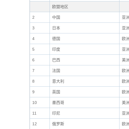
欧盟地区
2
中国
亚
3
日本
亚
4
德国
欧
5
印度
亚
6
巴西
美
7
法国
欧
8
意大利
欧
9
英国
欧
10
墨西哥
美
11
印尼
亚
12
俄罗斯
欧