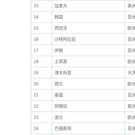
13
加拿大
美
14
韩国
亚
15
西班牙
欧
16
沙特阿拉伯
亚
17
伊朗
亚
18
土耳其
欧
19
澳大利亚
大
20
荷兰
欧
21
泰国
亚
22
阿根廷
美
23
波兰
欧
24
巴基斯坦
亚