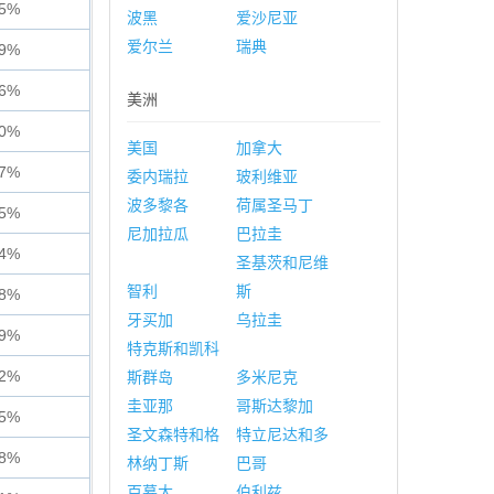
55%
波黑
爱沙尼亚
爱尔兰
瑞典
09%
76%
美洲
40%
美国
加拿大
37%
委内瑞拉
玻利维亚
波多黎各
荷属圣马丁
75%
尼加拉瓜
巴拉圭
54%
圣基茨和尼维
智利
斯
28%
牙买加
乌拉圭
19%
特克斯和凯科
32%
斯群岛
多米尼克
圭亚那
哥斯达黎加
25%
圣文森特和格
特立尼达和多
38%
林纳丁斯
巴哥
百慕大
伯利兹