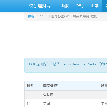
快易理财网
新股
银行
汇率
数据
1999年世界各国GDP(购买力平价)数据
GDP是国内生产总值, Gross Domestic 
排名
国家/地区
所
全世界
1
美国
美