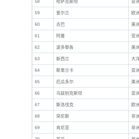
58
哈萨克斯坦
亚
59
爱尔兰
欧
60
古巴
美
61
阿曼
亚
62
波多黎各
美
63
新西兰
大
64
斯里兰卡
亚
65
厄瓜多尔
美
66
乌兹别克斯坦
亚
67
斯洛伐克
欧
68
突尼斯
非
69
肯尼亚
非