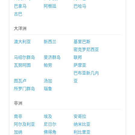
巴拿马
阿根廷
巴哈马
古巴
大洋洲
澳大利亚
新西兰
基里巴斯
密克罗尼西亚
马绍尔群岛
斐济群岛
联邦
瓦努阿图
帕劳
萨摩亚
巴布亚新几内
图瓦卢
汤加
亚
所罗门群岛
瑙鲁
非洲
南非
埃及
安哥拉
阿尔及利亚
尼日尔
纳米比亚
加纳
佛得角
利比里亚