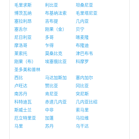
毛里求斯
利比亚
坦桑尼亚
博茨瓦纳
布基纳法索
毛里塔尼亚
塞拉利昂
吉布提
几内亚
塞舌尔
刚果（金）
贝宁
尼日利亚
多哥
喀麦隆
摩洛哥
乍得
布隆迪
莱索托
莫桑比克
津巴布韦
刚果（布）
埃塞俄比亚
科摩罗
圣多美和普林
西比
马达加斯加
塞内加尔
卢旺达
赞比亚
冈比亚
南苏丹
肯尼亚
突尼斯
科特迪瓦
赤道几内亚
几内亚比绍
斯威士兰
中非
索马里
厄立特里亚
加蓬
马拉维
马里
苏丹
乌干达