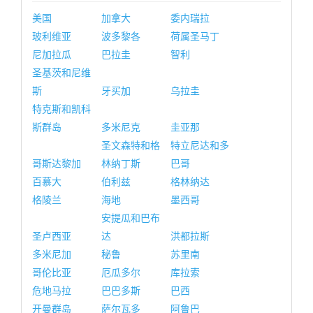
美国
加拿大
委内瑞拉
玻利维亚
波多黎各
荷属圣马丁
尼加拉瓜
巴拉圭
智利
圣基茨和尼维
斯
牙买加
乌拉圭
特克斯和凯科
斯群岛
多米尼克
圭亚那
圣文森特和格
特立尼达和多
哥斯达黎加
林纳丁斯
巴哥
百慕大
伯利兹
格林纳达
格陵兰
海地
墨西哥
安提瓜和巴布
圣卢西亚
达
洪都拉斯
多米尼加
秘鲁
苏里南
哥伦比亚
厄瓜多尔
库拉索
危地马拉
巴巴多斯
巴西
开曼群岛
萨尔瓦多
阿鲁巴