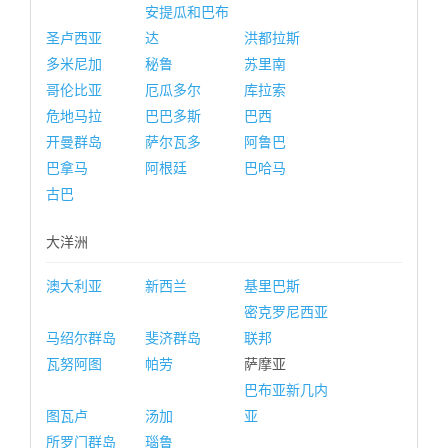
安提瓜和巴布
圣卢西亚
达
洪都拉斯
多米尼加
秘鲁
苏里南
哥伦比亚
厄瓜多尔
库拉索
危地马拉
巴巴多斯
巴西
开曼群岛
萨尔瓦多
阿鲁巴
巴拿马
阿根廷
巴哈马
古巴
大洋洲
澳大利亚
新西兰
基里巴斯
密克罗尼西亚
马绍尔群岛
斐济群岛
联邦
瓦努阿图
帕劳
萨摩亚
巴布亚新几内
图瓦卢
汤加
亚
所罗门群岛
瑙鲁