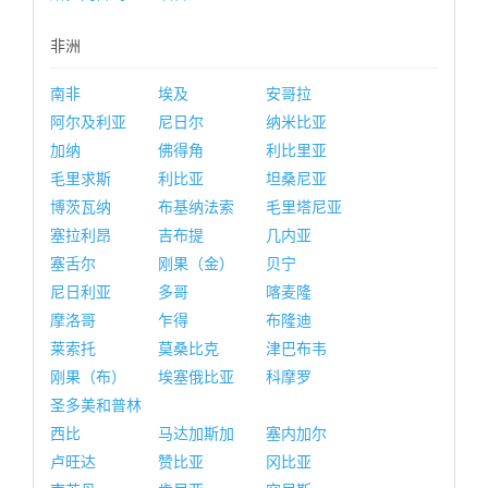
非洲
南非
埃及
安哥拉
阿尔及利亚
尼日尔
纳米比亚
加纳
佛得角
利比里亚
毛里求斯
利比亚
坦桑尼亚
博茨瓦纳
布基纳法索
毛里塔尼亚
塞拉利昂
吉布提
几内亚
塞舌尔
刚果（金）
贝宁
尼日利亚
多哥
喀麦隆
摩洛哥
乍得
布隆迪
莱索托
莫桑比克
津巴布韦
刚果（布）
埃塞俄比亚
科摩罗
圣多美和普林
西比
马达加斯加
塞内加尔
卢旺达
赞比亚
冈比亚