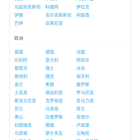
乌兹别克斯坦
科威特
伊拉克
伊朗
吉尔吉斯斯坦
阿联酋
巴林
亚美尼亚
欧洲
英国
德国
法国
比利时
意大利
西班牙
葡萄牙
瑞士
冰岛
奥地利
捷克
匈牙利
波兰
希腊
俄罗斯
土耳其
保加利亚
罗马尼亚
斯洛文尼亚
克罗地亚
圣马力诺
芬兰
马耳他
荷兰
黑山
白俄罗斯
安道尔
拉脱维亚
挪威
卢森堡
马其顿
摩尔多瓦
立陶宛