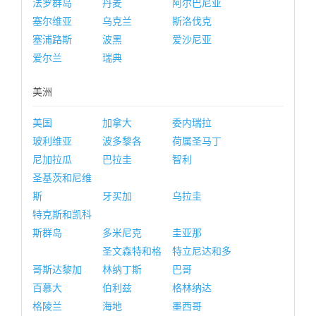
法罗群岛
丹麦
阿尔巴尼亚
塞尔维亚
乌克兰
斯洛伐克
塞浦路斯
波黑
爱沙尼亚
爱尔兰
瑞典
美洲
美国
加拿大
委内瑞拉
玻利维亚
波多黎各
荷属圣马丁
尼加拉瓜
巴拉圭
智利
圣基茨和尼维
斯
牙买加
乌拉圭
特克斯和凯科
斯群岛
多米尼克
圭亚那
圣文森特和格
特立尼达和多
哥斯达黎加
林纳丁斯
巴哥
百慕大
伯利兹
格林纳达
格陵兰
海地
墨西哥