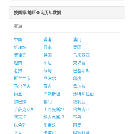
按国家/地区查询历年数据
亚洲
中国
香港
澳门
新加坡
日本
泰国
菲律宾
韩国
马来西亚
越南
印尼
柬埔寨
老挝
缅甸
巴基斯坦
斯里兰卡
尼泊尔
印度
马尔代夫
蒙古
孟加拉
约旦
巴勒斯坦
沙特阿拉伯
黎巴嫩
也门
叙利亚
哈萨克斯坦
土库曼斯坦
格鲁吉亚
阿富汗
塔吉克斯坦
不丹
以色列
东帝汶
阿曼
文莱
卡塔尔
阿塞拜疆