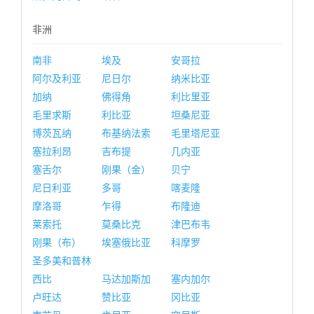
非洲
南非
埃及
安哥拉
阿尔及利亚
尼日尔
纳米比亚
加纳
佛得角
利比里亚
毛里求斯
利比亚
坦桑尼亚
博茨瓦纳
布基纳法索
毛里塔尼亚
塞拉利昂
吉布提
几内亚
塞舌尔
刚果（金）
贝宁
尼日利亚
多哥
喀麦隆
摩洛哥
乍得
布隆迪
莱索托
莫桑比克
津巴布韦
刚果（布）
埃塞俄比亚
科摩罗
圣多美和普林
西比
马达加斯加
塞内加尔
卢旺达
赞比亚
冈比亚