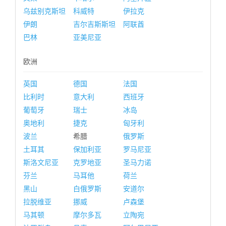
乌兹别克斯坦
科威特
伊拉克
伊朗
吉尔吉斯斯坦
阿联酋
巴林
亚美尼亚
欧洲
英国
德国
法国
比利时
意大利
西班牙
葡萄牙
瑞士
冰岛
奥地利
捷克
匈牙利
波兰
希腊
俄罗斯
土耳其
保加利亚
罗马尼亚
斯洛文尼亚
克罗地亚
圣马力诺
芬兰
马耳他
荷兰
黑山
白俄罗斯
安道尔
拉脱维亚
挪威
卢森堡
马其顿
摩尔多瓦
立陶宛