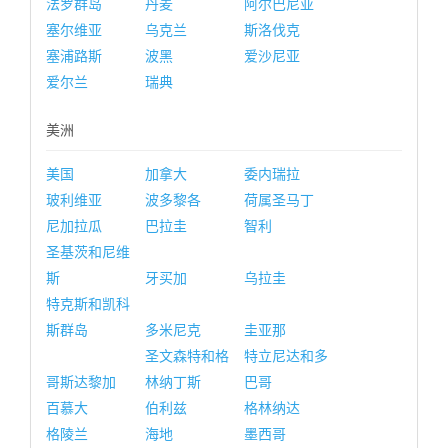
法罗群岛
丹麦
阿尔巴尼亚
塞尔维亚
乌克兰
斯洛伐克
塞浦路斯
波黑
爱沙尼亚
爱尔兰
瑞典
美洲
美国
加拿大
委内瑞拉
玻利维亚
波多黎各
荷属圣马丁
尼加拉瓜
巴拉圭
智利
圣基茨和尼维
斯
牙买加
乌拉圭
特克斯和凯科
斯群岛
多米尼克
圭亚那
圣文森特和格
特立尼达和多
哥斯达黎加
林纳丁斯
巴哥
百慕大
伯利兹
格林纳达
格陵兰
海地
墨西哥