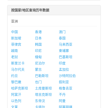
按国家/地区查询历年数据
亚洲
中国
香港
澳门
新加坡
日本
泰国
菲律宾
韩国
马来西亚
越南
印尼
柬埔寨
老挝
缅甸
巴基斯坦
斯里兰卡
尼泊尔
印度
马尔代夫
蒙古
孟加拉
约旦
巴勒斯坦
沙特阿拉伯
黎巴嫩
也门
叙利亚
哈萨克斯坦
土库曼斯坦
格鲁吉亚
阿富汗
塔吉克斯坦
不丹
以色列
东帝汶
阿曼
文莱
卡塔尔
阿塞拜疆