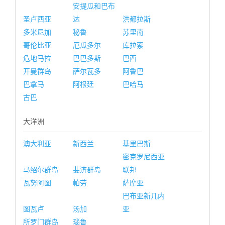
安提瓜和巴布
圣卢西亚
达
洪都拉斯
多米尼加
秘鲁
苏里南
哥伦比亚
厄瓜多尔
库拉索
危地马拉
巴巴多斯
巴西
开曼群岛
萨尔瓦多
阿鲁巴
巴拿马
阿根廷
巴哈马
古巴
大洋洲
澳大利亚
新西兰
基里巴斯
密克罗尼西亚
马绍尔群岛
斐济群岛
联邦
瓦努阿图
帕劳
萨摩亚
巴布亚新几内
图瓦卢
汤加
亚
所罗门群岛
瑙鲁