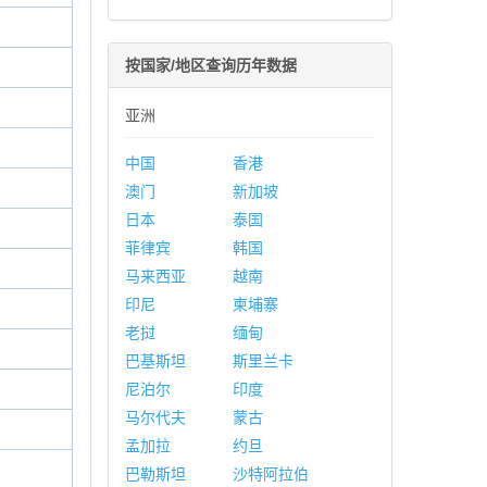
按国家/地区查询历年数据
亚洲
中国
香港
澳门
新加坡
日本
泰国
菲律宾
韩国
马来西亚
越南
印尼
柬埔寨
老挝
缅甸
巴基斯坦
斯里兰卡
尼泊尔
印度
马尔代夫
蒙古
孟加拉
约旦
巴勒斯坦
沙特阿拉伯