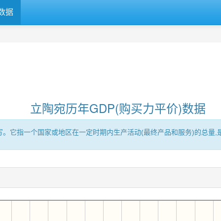
数据
立陶宛历年GDP(购买力平价)数据
Product的缩写。它指一个国家或地区在一定时期内生产活动(最终产品和服务)