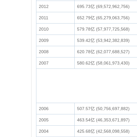
2012
695.73亿 (69,572,962,756)
2011
652.79亿 (65,279,063,756)
2010
579.78亿 (57,977,725,568)
2009
539.42亿 (53,942,382,839)
2008
620.78亿 (62,077,688,527)
2007
580.62亿 (58,061,973,430)
2006
507.57亿 (50,756,697,882)
2005
463.54亿 (46,353,671,897)
2004
425.68亿 (42,568,098,558)