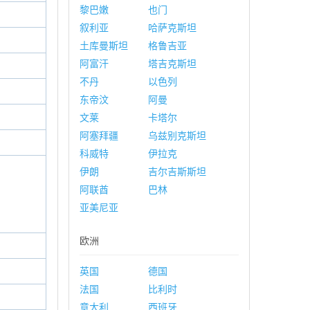
黎巴嫩
也门
叙利亚
哈萨克斯坦
土库曼斯坦
格鲁吉亚
阿富汗
塔吉克斯坦
不丹
以色列
东帝汶
阿曼
文莱
卡塔尔
阿塞拜疆
乌兹别克斯坦
科威特
伊拉克
伊朗
吉尔吉斯斯坦
阿联酋
巴林
亚美尼亚
欧洲
英国
德国
法国
比利时
意大利
西班牙