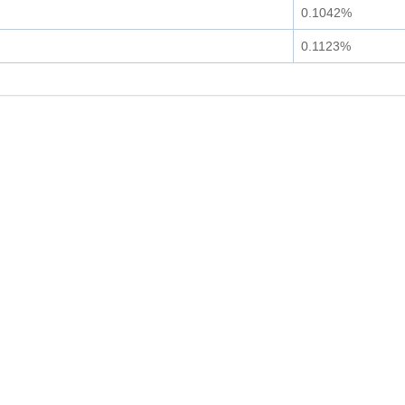
0.1042%
0.1123%