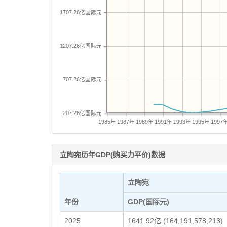
1707.26亿国际元
1207.26亿国际元
707.26亿国际元
207.26亿国际元
1985年
1987年
1989年
1991年
1993年
1995年
1997
立陶宛历年GDP(购买力平价)数据
立陶宛
年份
GDP(国际元)
2025
1641.92亿 (164,191,578,213)