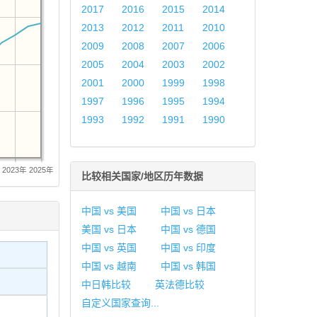
2017
2016
2015
2014
2013
2012
2011
2010
2009
2008
2007
2006
2005
2004
2003
2002
2001
2000
1999
1998
1997
1996
1995
1994
1993
1992
1991
1990
年
2023年
2025年
比较相关国家/地区历年数据
中国 vs 美国
中国 vs 日本
美国 vs 日本
中国 vs 德国
中国 vs 英国
中国 vs 印度
中国 vs 越南
中国 vs 韩国
中日韩比较
英法德比较
自定义国家查询...