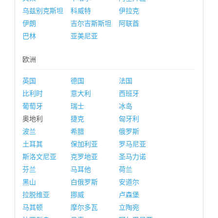
乌兹别克斯坦
科威特
伊拉克
伊朗
吉尔吉斯斯坦
阿联酋
巴林
亚美尼亚
欧洲
英国
德国
法国
比利时
意大利
西班牙
葡萄牙
瑞士
冰岛
奥地利
捷克
匈牙利
波兰
希腊
俄罗斯
土耳其
保加利亚
罗马尼亚
斯洛文尼亚
克罗地亚
圣马力诺
芬兰
马耳他
荷兰
黑山
白俄罗斯
安道尔
拉脱维亚
挪威
卢森堡
马其顿
摩尔多瓦
立陶宛