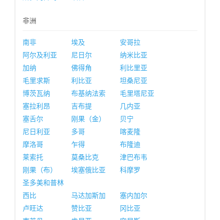
非洲
南非
埃及
安哥拉
阿尔及利亚
尼日尔
纳米比亚
加纳
佛得角
利比里亚
毛里求斯
利比亚
坦桑尼亚
博茨瓦纳
布基纳法索
毛里塔尼亚
塞拉利昂
吉布提
几内亚
塞舌尔
刚果（金）
贝宁
尼日利亚
多哥
喀麦隆
摩洛哥
乍得
布隆迪
莱索托
莫桑比克
津巴布韦
刚果（布）
埃塞俄比亚
科摩罗
圣多美和普林
西比
马达加斯加
塞内加尔
卢旺达
赞比亚
冈比亚