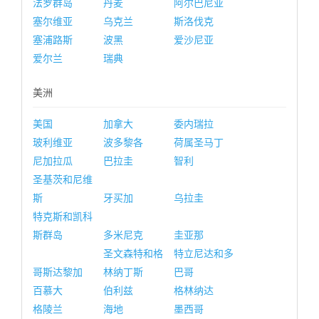
法罗群岛
丹麦
阿尔巴尼亚
塞尔维亚
乌克兰
斯洛伐克
塞浦路斯
波黑
爱沙尼亚
爱尔兰
瑞典
美洲
美国
加拿大
委内瑞拉
玻利维亚
波多黎各
荷属圣马丁
尼加拉瓜
巴拉圭
智利
圣基茨和尼维
斯
牙买加
乌拉圭
特克斯和凯科
斯群岛
多米尼克
圭亚那
圣文森特和格
特立尼达和多
哥斯达黎加
林纳丁斯
巴哥
百慕大
伯利兹
格林纳达
格陵兰
海地
墨西哥