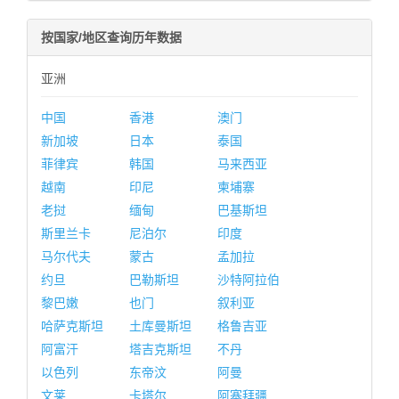
按国家/地区查询历年数据
亚洲
中国
香港
澳门
新加坡
日本
泰国
菲律宾
韩国
马来西亚
越南
印尼
柬埔寨
老挝
缅甸
巴基斯坦
斯里兰卡
尼泊尔
印度
马尔代夫
蒙古
孟加拉
约旦
巴勒斯坦
沙特阿拉伯
黎巴嫩
也门
叙利亚
哈萨克斯坦
土库曼斯坦
格鲁吉亚
阿富汗
塔吉克斯坦
不丹
以色列
东帝汶
阿曼
文莱
卡塔尔
阿塞拜疆