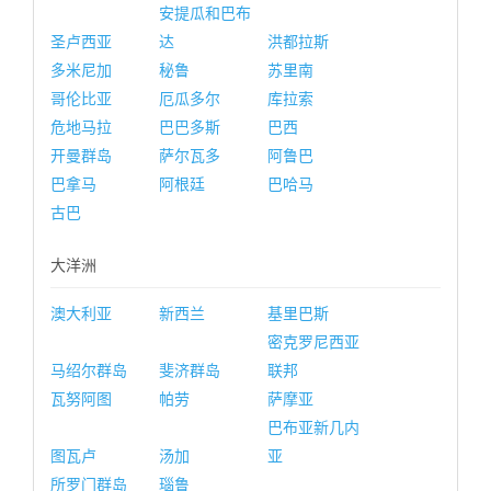
安提瓜和巴布
圣卢西亚
达
洪都拉斯
多米尼加
秘鲁
苏里南
哥伦比亚
厄瓜多尔
库拉索
危地马拉
巴巴多斯
巴西
开曼群岛
萨尔瓦多
阿鲁巴
巴拿马
阿根廷
巴哈马
古巴
大洋洲
澳大利亚
新西兰
基里巴斯
密克罗尼西亚
马绍尔群岛
斐济群岛
联邦
瓦努阿图
帕劳
萨摩亚
巴布亚新几内
图瓦卢
汤加
亚
所罗门群岛
瑙鲁