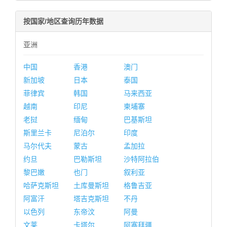
按国家/地区查询历年数据
亚洲
中国
香港
澳门
新加坡
日本
泰国
菲律宾
韩国
马来西亚
越南
印尼
柬埔寨
老挝
缅甸
巴基斯坦
斯里兰卡
尼泊尔
印度
马尔代夫
蒙古
孟加拉
约旦
巴勒斯坦
沙特阿拉伯
黎巴嫩
也门
叙利亚
哈萨克斯坦
土库曼斯坦
格鲁吉亚
阿富汗
塔吉克斯坦
不丹
以色列
东帝汶
阿曼
文莱
卡塔尔
阿塞拜疆