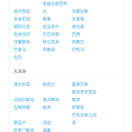
安提瓜和巴布
圣卢西亚
达
洪都拉斯
多米尼加
秘鲁
苏里南
哥伦比亚
厄瓜多尔
库拉索
危地马拉
巴巴多斯
巴西
开曼群岛
萨尔瓦多
阿鲁巴
巴拿马
阿根廷
巴哈马
古巴
大洋洲
澳大利亚
新西兰
基里巴斯
密克罗尼西亚
马绍尔群岛
斐济群岛
联邦
瓦努阿图
帕劳
萨摩亚
巴布亚新几内
图瓦卢
汤加
亚
所罗门群岛
瑙鲁