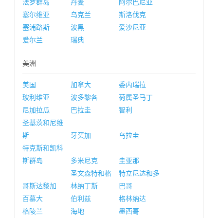
法罗群岛
丹麦
阿尔巴尼亚
塞尔维亚
乌克兰
斯洛伐克
塞浦路斯
波黑
爱沙尼亚
爱尔兰
瑞典
美洲
美国
加拿大
委内瑞拉
玻利维亚
波多黎各
荷属圣马丁
尼加拉瓜
巴拉圭
智利
圣基茨和尼维
斯
牙买加
乌拉圭
特克斯和凯科
斯群岛
多米尼克
圭亚那
圣文森特和格
特立尼达和多
哥斯达黎加
林纳丁斯
巴哥
百慕大
伯利兹
格林纳达
格陵兰
海地
墨西哥