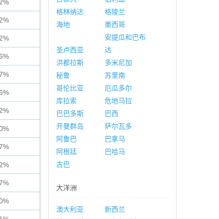
02%
格林纳达
格陵兰
72%
海地
墨西哥
安提瓜和巴布
82%
圣卢西亚
达
36%
洪都拉斯
多米尼加
57%
秘鲁
苏里南
哥伦比亚
厄瓜多尔
56%
库拉索
危地马拉
62%
巴巴多斯
巴西
开曼群岛
萨尔瓦多
70%
阿鲁巴
巴拿马
57%
阿根廷
巴哈马
古巴
22%
87%
大洋洲
80%
澳大利亚
新西兰