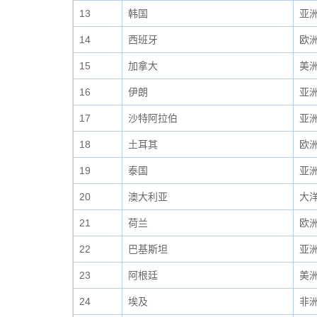
13
韩国
亚
14
西班牙
欧
15
加拿大
美
16
伊朗
亚
17
沙特阿拉伯
亚
18
土耳其
欧
19
泰国
亚
20
澳大利亚
大
21
荷兰
欧
22
巴基斯坦
亚
23
阿根廷
美
24
埃及
非