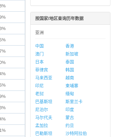
08%
89%
按国家/地区查询历年数据
53%
亚洲
95%
中国
香港
67%
澳门
新加坡
日本
泰国
80%
菲律宾
韩国
84%
马来西亚
越南
06%
印尼
柬埔寨
老挝
缅甸
99%
巴基斯坦
斯里兰卡
13%
尼泊尔
印度
马尔代夫
蒙古
74%
孟加拉
约旦
91%
巴勒斯坦
沙特阿拉伯