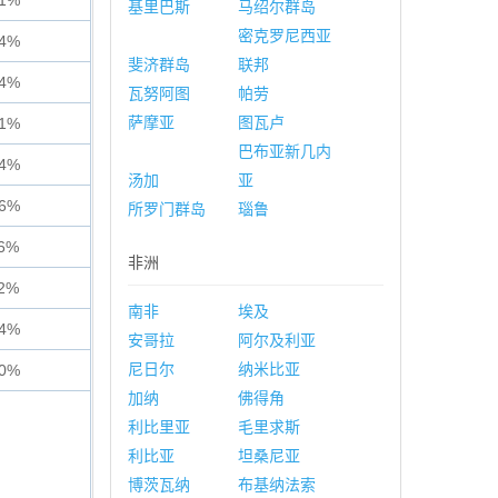
61%
基里巴斯
马绍尔群岛
密克罗尼西亚
54%
斐济群岛
联邦
34%
瓦努阿图
帕劳
萨摩亚
图瓦卢
91%
巴布亚新几内
44%
汤加
亚
16%
所罗门群岛
瑙鲁
86%
非洲
82%
南非
埃及
84%
安哥拉
阿尔及利亚
尼日尔
纳米比亚
70%
加纳
佛得角
利比里亚
毛里求斯
利比亚
坦桑尼亚
博茨瓦纳
布基纳法索