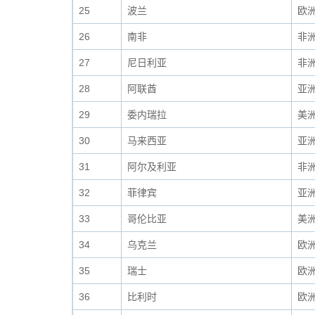
25
波兰
欧
26
南非
非
27
尼日利亚
非
28
阿联酋
亚
29
委内瑞拉
美
30
马来西亚
亚
31
阿尔及利亚
非
32
菲律宾
亚
33
哥伦比亚
美
34
乌克兰
欧
35
瑞士
欧
36
比利时
欧