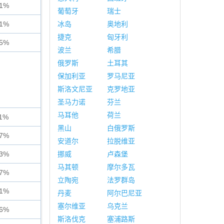
91%
葡萄牙
瑞士
41%
冰岛
奥地利
捷克
匈牙利
85%
波兰
希腊
俄罗斯
土耳其
保加利亚
罗马尼亚
斯洛文尼亚
克罗地亚
圣马力诺
芬兰
马耳他
荷兰
11%
黑山
白俄罗斯
67%
安道尔
拉脱维亚
33%
挪威
卢森堡
马其顿
摩尔多瓦
47%
立陶宛
法罗群岛
81%
丹麦
阿尔巴尼亚
塞尔维亚
乌克兰
96%
斯洛伐克
塞浦路斯