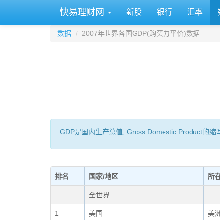
快易理财网
新股
银行
汇率
数据
2007年世界各国GDP(购买力平价)数据
GDP是国内生产总值, Gross Domestic 
排名
国家/地区
所
全世界
1
美国
美