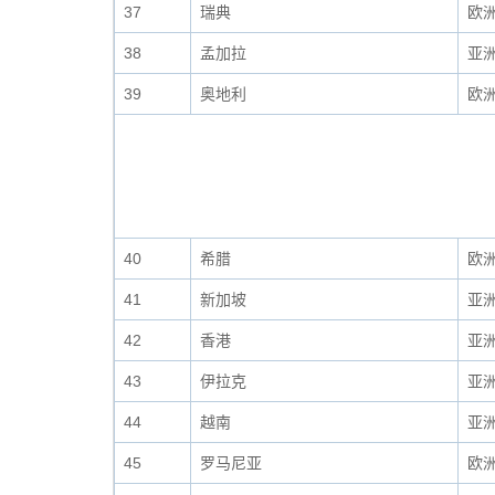
37
瑞典
欧
38
孟加拉
亚
39
奥地利
欧
40
希腊
欧
41
新加坡
亚
42
香港
亚
43
伊拉克
亚
44
越南
亚
45
罗马尼亚
欧