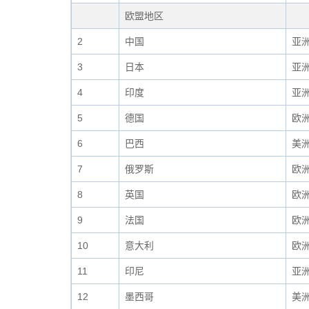
欧盟地区
2
中国
亚
3
日本
亚
4
印度
亚
5
德国
欧
6
巴西
美
7
俄罗斯
欧
8
英国
欧
9
法国
欧
10
意大利
欧
11
印尼
亚
12
墨西哥
美