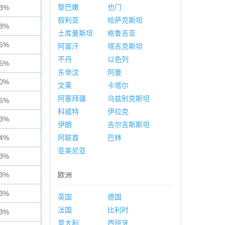
黎巴嫩
也门
63%
叙利亚
哈萨克斯坦
48%
土库曼斯坦
格鲁吉亚
45%
阿富汗
塔吉克斯坦
不丹
以色列
25%
东帝汶
阿曼
50%
文莱
卡塔尔
阿塞拜疆
乌兹别克斯坦
15%
科威特
伊拉克
23%
伊朗
吉尔吉斯斯坦
34%
阿联酋
巴林
亚美尼亚
83%
63%
欧洲
13%
英国
德国
法国
比利时
13%
意大利
西班牙