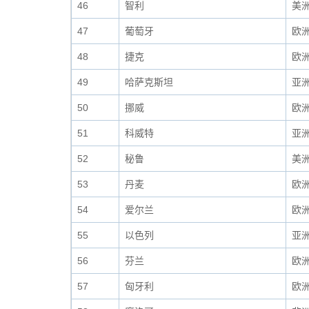
46
智利
美
47
葡萄牙
欧
48
捷克
欧
49
哈萨克斯坦
亚
50
挪威
欧
51
科威特
亚
52
秘鲁
美
53
丹麦
欧
54
爱尔兰
欧
55
以色列
亚
56
芬兰
欧
57
匈牙利
欧