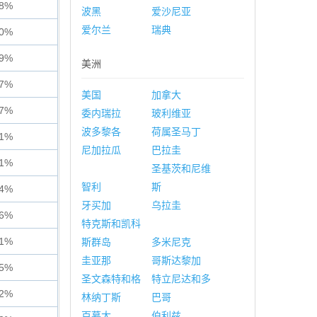
98%
波黑
爱沙尼亚
爱尔兰
瑞典
10%
99%
美洲
87%
美国
加拿大
67%
委内瑞拉
玻利维亚
波多黎各
荷属圣马丁
81%
尼加拉瓜
巴拉圭
61%
圣基茨和尼维
智利
斯
84%
牙买加
乌拉圭
86%
特克斯和凯科
51%
斯群岛
多米尼克
圭亚那
哥斯达黎加
15%
圣文森特和格
特立尼达和多
12%
林纳丁斯
巴哥
百慕大
伯利兹