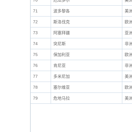
70
厄瓜多尔
美
71
波多黎各
美
72
斯洛伐克
欧
73
阿塞拜疆
亚
74
突尼斯
非
75
保加利亚
欧
76
肯尼亚
非
77
多米尼加
美
78
塞尔维亚
欧
79
危地马拉
美