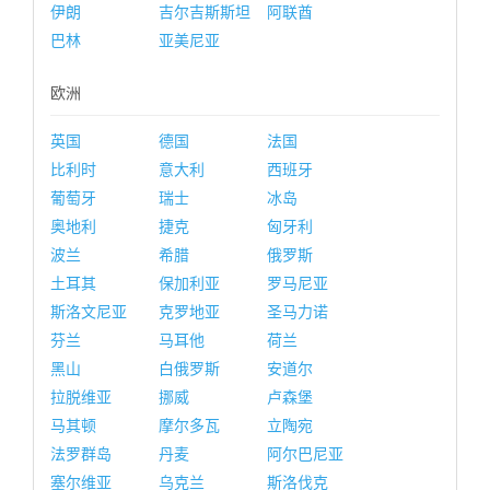
伊朗
吉尔吉斯斯坦
阿联酋
巴林
亚美尼亚
欧洲
英国
德国
法国
比利时
意大利
西班牙
葡萄牙
瑞士
冰岛
奥地利
捷克
匈牙利
波兰
希腊
俄罗斯
土耳其
保加利亚
罗马尼亚
斯洛文尼亚
克罗地亚
圣马力诺
芬兰
马耳他
荷兰
黑山
白俄罗斯
安道尔
拉脱维亚
挪威
卢森堡
马其顿
摩尔多瓦
立陶宛
法罗群岛
丹麦
阿尔巴尼亚
塞尔维亚
乌克兰
斯洛伐克