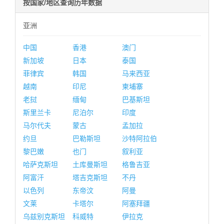
按国家/地区查询历年数据
亚洲
中国
香港
澳门
新加坡
日本
泰国
菲律宾
韩国
马来西亚
越南
印尼
柬埔寨
老挝
缅甸
巴基斯坦
斯里兰卡
尼泊尔
印度
马尔代夫
蒙古
孟加拉
约旦
巴勒斯坦
沙特阿拉伯
黎巴嫩
也门
叙利亚
哈萨克斯坦
土库曼斯坦
格鲁吉亚
阿富汗
塔吉克斯坦
不丹
以色列
东帝汶
阿曼
文莱
卡塔尔
阿塞拜疆
乌兹别克斯坦
科威特
伊拉克