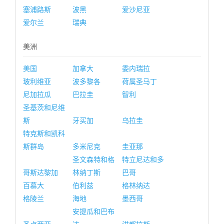
塞浦路斯
波黑
爱沙尼亚
爱尔兰
瑞典
美洲
美国
加拿大
委内瑞拉
玻利维亚
波多黎各
荷属圣马丁
尼加拉瓜
巴拉圭
智利
圣基茨和尼维
斯
牙买加
乌拉圭
特克斯和凯科
斯群岛
多米尼克
圭亚那
圣文森特和格
特立尼达和多
哥斯达黎加
林纳丁斯
巴哥
百慕大
伯利兹
格林纳达
格陵兰
海地
墨西哥
安提瓜和巴布