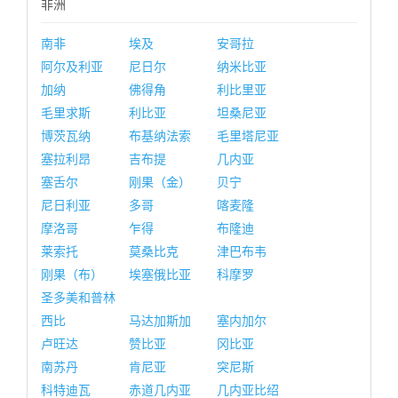
非洲
南非
埃及
安哥拉
阿尔及利亚
尼日尔
纳米比亚
加纳
佛得角
利比里亚
毛里求斯
利比亚
坦桑尼亚
博茨瓦纳
布基纳法索
毛里塔尼亚
塞拉利昂
吉布提
几内亚
塞舌尔
刚果（金）
贝宁
尼日利亚
多哥
喀麦隆
摩洛哥
乍得
布隆迪
莱索托
莫桑比克
津巴布韦
刚果（布）
埃塞俄比亚
科摩罗
圣多美和普林
西比
马达加斯加
塞内加尔
卢旺达
赞比亚
冈比亚
南苏丹
肯尼亚
突尼斯
科特迪瓦
赤道几内亚
几内亚比绍