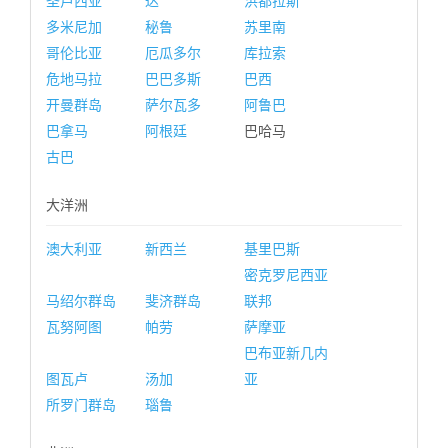
圣卢西亚
达
洪都拉斯
多米尼加
秘鲁
苏里南
哥伦比亚
厄瓜多尔
库拉索
危地马拉
巴巴多斯
巴西
开曼群岛
萨尔瓦多
阿鲁巴
巴拿马
阿根廷
巴哈马
古巴
大洋洲
澳大利亚
新西兰
基里巴斯
密克罗尼西亚
马绍尔群岛
斐济群岛
联邦
瓦努阿图
帕劳
萨摩亚
巴布亚新几内
图瓦卢
汤加
亚
所罗门群岛
瑙鲁