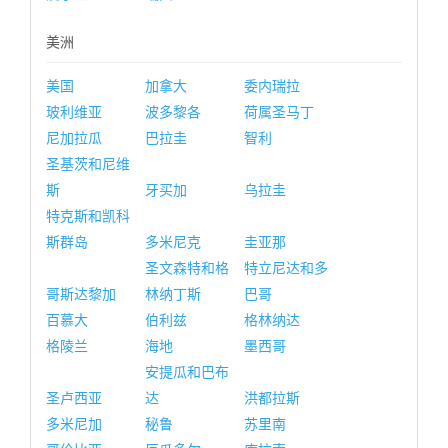
美洲
美国
加拿大
委内瑞拉
玻利维亚
波多黎各
荷属圣马丁
尼加拉瓜
巴拉圭
智利
圣基茨和尼维
斯
牙买加
乌拉圭
特克斯和凯科
斯群岛
多米尼克
圭亚那
圣文森特和格
特立尼达和多
哥斯达黎加
林纳丁斯
巴哥
百慕大
伯利兹
格林纳达
格陵兰
海地
墨西哥
安提瓜和巴布
圣卢西亚
达
洪都拉斯
多米尼加
秘鲁
苏里南