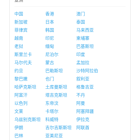
亚洲
中国
香港
澳门
新加坡
日本
泰国
菲律宾
韩国
马来西亚
越南
印尼
柬埔寨
老挝
缅甸
巴基斯坦
斯里兰卡
尼泊尔
印度
马尔代夫
蒙古
孟加拉
约旦
巴勒斯坦
沙特阿拉伯
黎巴嫩
也门
叙利亚
哈萨克斯坦
土库曼斯坦
格鲁吉亚
阿富汗
塔吉克斯坦
不丹
以色列
东帝汶
阿曼
文莱
卡塔尔
阿塞拜疆
乌兹别克斯坦
科威特
伊拉克
伊朗
吉尔吉斯斯坦
阿联酋
巴林
亚美尼亚