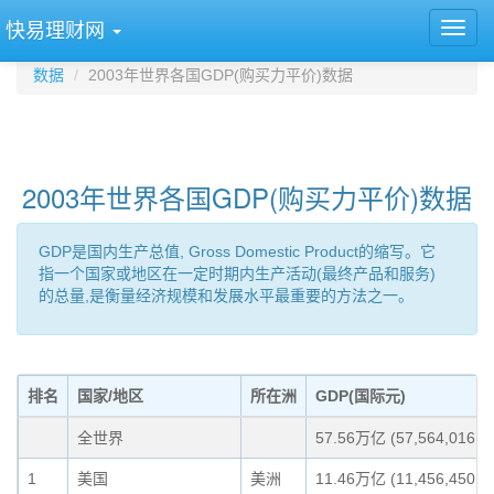
快易理财网
数据
2003年世界各国GDP(购买力平价)数据
2003年世界各国GDP(购买力平价)数据
GDP是国内生产总值, Gross Domestic Product的缩写。它
指一个国家或地区在一定时期内生产活动(最终产品和服务)
的总量,是衡量经济规模和发展水平最重要的方法之一。
排名
国家/地区
所在洲
GDP(国际元)
全世界
57.56万亿 (57,564,016,26
1
美国
美洲
11.46万亿 (11,456,450,00