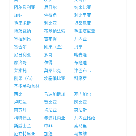
阿尔及利亚
尼日尔
纳米比亚
加纳
佛得角
利比里亚
毛里求斯
利比亚
坦桑尼亚
博茨瓦纳
布基纳法索
毛里塔尼亚
塞拉利昂
吉布提
几内亚
塞舌尔
刚果（金）
贝宁
尼日利亚
多哥
喀麦隆
摩洛哥
乍得
布隆迪
莱索托
莫桑比克
津巴布韦
刚果（布）
埃塞俄比亚
科摩罗
圣多美和普林
西比
马达加斯加
塞内加尔
卢旺达
赞比亚
冈比亚
南苏丹
肯尼亚
突尼斯
科特迪瓦
赤道几内亚
几内亚比绍
斯威士兰
中非
索马里
厄立特里亚
加蓬
马拉维