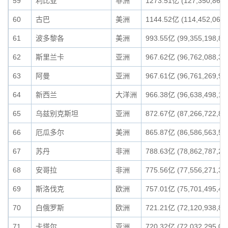
59
利比亚
非洲
1273.51亿 (127,350,867,
60
古巴
美洲
1144.52亿 (114,452,067,
61
波多黎各
美洲
993.55亿 (99,355,198,88
62
斯里兰卡
亚洲
967.62亿 (96,762,088,31
63
阿曼
亚洲
967.61亿 (96,761,269,99
64
新西兰
大洋洲
966.38亿 (96,638,498,10
65
乌兹别克斯坦
亚洲
872.67亿 (87,266,722,83
66
厄瓜多尔
美洲
865.87亿 (86,586,563,56
67
苏丹
非洲
788.63亿 (78,862,787,22
68
安哥拉
非洲
775.56亿 (77,556,271,31
69
斯洛伐克
欧洲
757.01亿 (75,701,495,44
70
白俄罗斯
欧洲
721.21亿 (72,120,938,82
71
卡塔尔
亚洲
720.32亿 (72,032,295,04