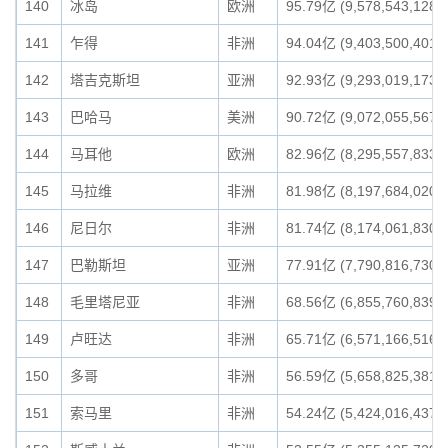
140
冰岛
欧洲
95.79亿 (9,578,543,128)
141
乍得
非洲
94.04亿 (9,403,500,401)
142
塔吉克斯坦
亚洲
92.93亿 (9,293,019,173)
143
巴哈马
美洲
90.72亿 (9,072,055,567)
144
马耳他
欧洲
82.96亿 (8,295,557,833)
145
马拉维
非洲
81.98亿 (8,197,684,020)
146
尼日尔
非洲
81.74亿 (8,174,061,830)
147
巴勒斯坦
亚洲
77.91亿 (7,790,816,730)
148
毛里塔尼亚
非洲
68.56亿 (6,855,760,839)
149
卢旺达
非洲
65.71亿 (6,571,166,516)
150
多哥
非洲
56.59亿 (5,658,825,381)
151
索马里
非洲
54.24亿 (5,424,016,437)