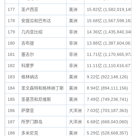
177
圣卢西亚
美洲
15.82亿 (1,582,019,145)
178
安提瓜和巴布达
美洲
15.68亿 (1,567,598,182)
179
几内亚比绍
非洲
14.36亿 (1,435,840,348)
180
吉布提
非洲
13.88亿 (1,387,604,061)
181
塞舌尔
非洲
11.71亿 (1,170,665,972)
182
科摩罗
非洲
11.11亿 (1,110,616,677)
183
格林纳达
美洲
9.22亿 (922,148,126)
184
圣文森特和格林纳丁斯
美洲
8.94亿 (894,111,156)
185
圣基茨和尼维斯
美洲
7.49亿 (749,236,741)
186
萨摩亚
大洋洲
7.03亿 (703,187,363)
187
所罗门群岛
大洋洲
6.68亿 (668,043,060)
188
多米尼克
美洲
5.29亿 (528,668,357)