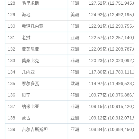
128
毛里求斯
非洲
127.52亿 (12,751,945,86
129
海地
美洲
124.92亿 (12,492,195,08
130
赤道几内亚
非洲
122.91亿 (12,290,755,42
131
老挝
亚洲
122.57亿 (12,257,140,06
132
亚美尼亚
亚洲
122.09亿 (12,208,787,86
133
莫桑比克
非洲
120.23亿 (12,023,092,30
134
几内亚
非洲
117.80亿 (11,780,111,22
135
摩尔多瓦
欧洲
114.97亿 (11,496,523,30
136
贝宁
非洲
109.77亿 (10,976,886,72
137
纳米比亚
非洲
109.15亿 (10,915,420,25
138
蒙古
亚洲
109.12亿 (10,912,071,50
139
吉尔吉斯斯坦
亚洲
108.84亿 (10,884,450,55