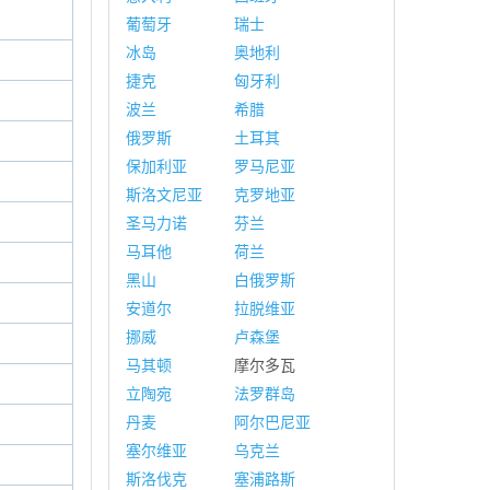
葡萄牙
瑞士
冰岛
奥地利
捷克
匈牙利
波兰
希腊
俄罗斯
土耳其
保加利亚
罗马尼亚
斯洛文尼亚
克罗地亚
圣马力诺
芬兰
马耳他
荷兰
黑山
白俄罗斯
安道尔
拉脱维亚
挪威
卢森堡
马其顿
摩尔多瓦
立陶宛
法罗群岛
丹麦
阿尔巴尼亚
塞尔维亚
乌克兰
斯洛伐克
塞浦路斯