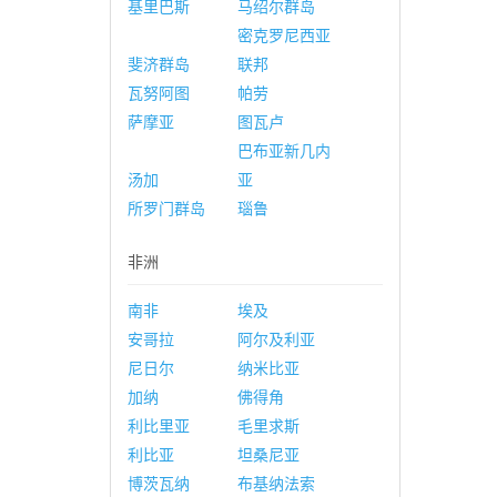
基里巴斯
马绍尔群岛
密克罗尼西亚
斐济群岛
联邦
瓦努阿图
帕劳
萨摩亚
图瓦卢
巴布亚新几内
汤加
亚
所罗门群岛
瑙鲁
非洲
南非
埃及
安哥拉
阿尔及利亚
尼日尔
纳米比亚
加纳
佛得角
利比里亚
毛里求斯
利比亚
坦桑尼亚
博茨瓦纳
布基纳法索