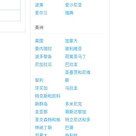
波黑
爱沙尼亚
爱尔兰
瑞典
美洲
美国
加拿大
委内瑞拉
玻利维亚
波多黎各
荷属圣马丁
尼加拉瓜
巴拉圭
圣基茨和尼维
智利
斯
牙买加
乌拉圭
特克斯和凯科
斯群岛
多米尼克
圭亚那
哥斯达黎加
圣文森特和格
特立尼达和多
林纳丁斯
巴哥
百慕大
伯利兹