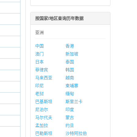
按国家/地区查询历年数据
亚洲
中国
香港
澳门
新加坡
日本
泰国
菲律宾
韩国
马来西亚
越南
印尼
柬埔寨
老挝
缅甸
巴基斯坦
斯里兰卡
尼泊尔
印度
马尔代夫
蒙古
孟加拉
约旦
巴勒斯坦
沙特阿拉伯