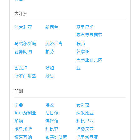
大洋洲
澳大利亚
新西兰
基里巴斯
密克罗尼西亚
马绍尔群岛
斐济群岛
联邦
瓦努阿图
帕劳
萨摩亚
巴布亚新几内
图瓦卢
汤加
亚
所罗门群岛
瑙鲁
非洲
南非
埃及
安哥拉
阿尔及利亚
尼日尔
纳米比亚
加纳
佛得角
利比里亚
毛里求斯
利比亚
坦桑尼亚
博茨瓦纳
布基纳法索
毛里塔尼亚