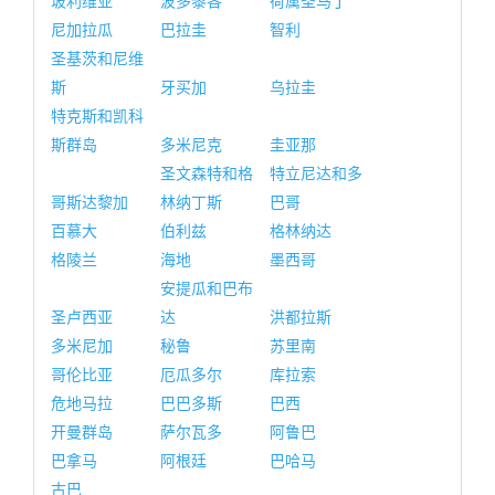
玻利维亚
波多黎各
荷属圣马丁
尼加拉瓜
巴拉圭
智利
圣基茨和尼维
斯
牙买加
乌拉圭
特克斯和凯科
斯群岛
多米尼克
圭亚那
圣文森特和格
特立尼达和多
哥斯达黎加
林纳丁斯
巴哥
百慕大
伯利兹
格林纳达
格陵兰
海地
墨西哥
安提瓜和巴布
圣卢西亚
达
洪都拉斯
多米尼加
秘鲁
苏里南
哥伦比亚
厄瓜多尔
库拉索
危地马拉
巴巴多斯
巴西
开曼群岛
萨尔瓦多
阿鲁巴
巴拿马
阿根廷
巴哈马
古巴