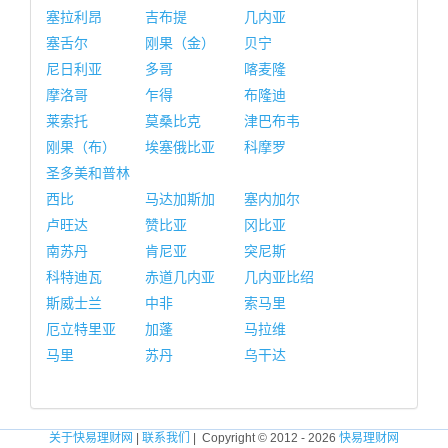
塞拉利昂
吉布提
几内亚
塞舌尔
刚果（金）
贝宁
尼日利亚
多哥
喀麦隆
摩洛哥
乍得
布隆迪
莱索托
莫桑比克
津巴布韦
刚果（布）
埃塞俄比亚
科摩罗
圣多美和普林
西比
马达加斯加
塞内加尔
卢旺达
赞比亚
冈比亚
南苏丹
肯尼亚
突尼斯
科特迪瓦
赤道几内亚
几内亚比绍
斯威士兰
中非
索马里
厄立特里亚
加蓬
马拉维
马里
苏丹
乌干达
关于快易理财网
|
联系我们
| Copyright © 2012 - 2026
快易理财网