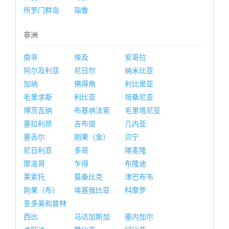
所罗门群岛
瑙鲁
非洲
南非
埃及
安哥拉
阿尔及利亚
尼日尔
纳米比亚
加纳
佛得角
利比里亚
毛里求斯
利比亚
坦桑尼亚
博茨瓦纳
布基纳法索
毛里塔尼亚
塞拉利昂
吉布提
几内亚
塞舌尔
刚果（金）
贝宁
尼日利亚
多哥
喀麦隆
摩洛哥
乍得
布隆迪
莱索托
莫桑比克
津巴布韦
刚果（布）
埃塞俄比亚
科摩罗
圣多美和普林
西比
马达加斯加
塞内加尔