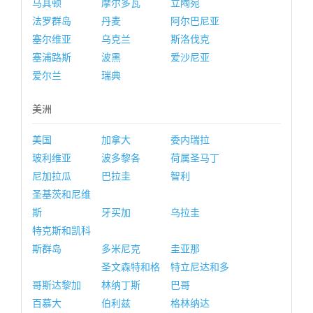
马其顿
摩尔多瓦
立陶宛
法罗群岛
丹麦
阿尔巴尼亚
塞尔维亚
乌克兰
斯洛伐克
塞浦路斯
波黑
爱沙尼亚
爱尔兰
瑞典
美洲
美国
加拿大
委内瑞拉
玻利维亚
波多黎各
荷属圣马丁
尼加拉瓜
巴拉圭
智利
圣基茨和尼维
斯
牙买加
乌拉圭
特克斯和凯科
斯群岛
多米尼克
圭亚那
圣文森特和格
特立尼达和多
哥斯达黎加
林纳丁斯
巴哥
百慕大
伯利兹
格林纳达