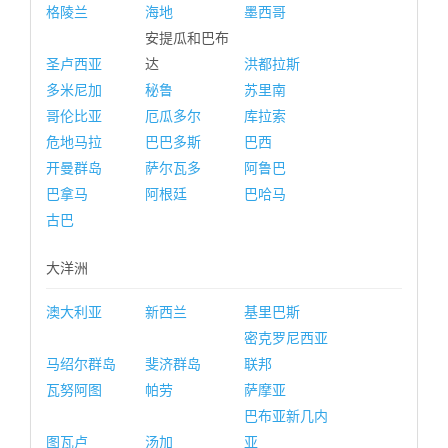
格陵兰
海地
墨西哥
安提瓜和巴布
圣卢西亚
达
洪都拉斯
多米尼加
秘鲁
苏里南
哥伦比亚
厄瓜多尔
库拉索
危地马拉
巴巴多斯
巴西
开曼群岛
萨尔瓦多
阿鲁巴
巴拿马
阿根廷
巴哈马
古巴
大洋洲
澳大利亚
新西兰
基里巴斯
密克罗尼西亚
马绍尔群岛
斐济群岛
联邦
瓦努阿图
帕劳
萨摩亚
巴布亚新几内
图瓦卢
汤加
亚