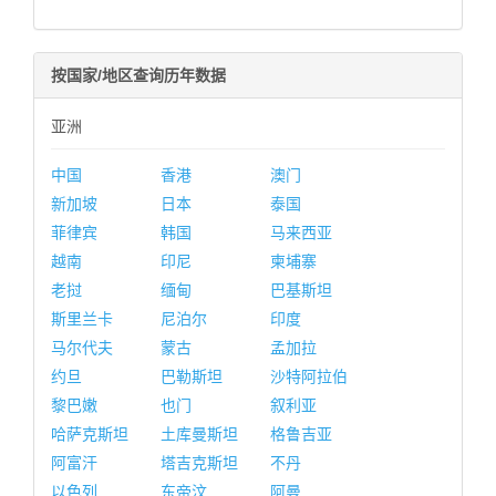
按国家/地区查询历年数据
亚洲
中国
香港
澳门
新加坡
日本
泰国
菲律宾
韩国
马来西亚
越南
印尼
柬埔寨
老挝
缅甸
巴基斯坦
斯里兰卡
尼泊尔
印度
马尔代夫
蒙古
孟加拉
约旦
巴勒斯坦
沙特阿拉伯
黎巴嫩
也门
叙利亚
哈萨克斯坦
土库曼斯坦
格鲁吉亚
阿富汗
塔吉克斯坦
不丹
以色列
东帝汶
阿曼