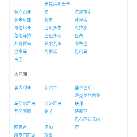
安提瓜和巴布
圣卢西亚
达
洪都拉斯
多米尼加
秘鲁
苏里南
哥伦比亚
厄瓜多尔
库拉索
危地马拉
巴巴多斯
巴西
开曼群岛
萨尔瓦多
阿鲁巴
巴拿马
阿根廷
巴哈马
古巴
大洋洲
澳大利亚
新西兰
基里巴斯
密克罗尼西亚
马绍尔群岛
斐济群岛
联邦
瓦努阿图
帕劳
萨摩亚
巴布亚新几内
图瓦卢
汤加
亚
所罗门群岛
瑙鲁