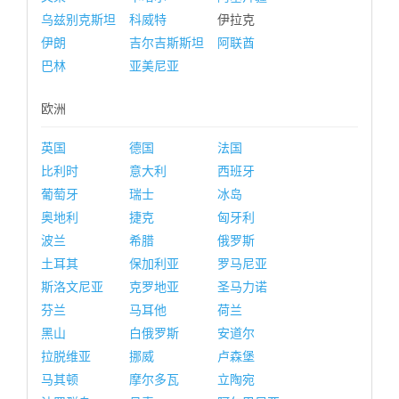
乌兹别克斯坦
科威特
伊拉克
伊朗
吉尔吉斯斯坦
阿联酋
巴林
亚美尼亚
欧洲
英国
德国
法国
比利时
意大利
西班牙
葡萄牙
瑞士
冰岛
奥地利
捷克
匈牙利
波兰
希腊
俄罗斯
土耳其
保加利亚
罗马尼亚
斯洛文尼亚
克罗地亚
圣马力诺
芬兰
马耳他
荷兰
黑山
白俄罗斯
安道尔
拉脱维亚
挪威
卢森堡
马其顿
摩尔多瓦
立陶宛