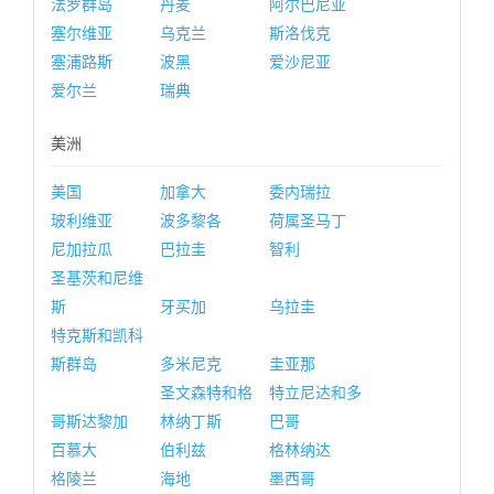
法罗群岛
丹麦
阿尔巴尼亚
塞尔维亚
乌克兰
斯洛伐克
塞浦路斯
波黑
爱沙尼亚
爱尔兰
瑞典
美洲
美国
加拿大
委内瑞拉
玻利维亚
波多黎各
荷属圣马丁
尼加拉瓜
巴拉圭
智利
圣基茨和尼维
斯
牙买加
乌拉圭
特克斯和凯科
斯群岛
多米尼克
圭亚那
圣文森特和格
特立尼达和多
哥斯达黎加
林纳丁斯
巴哥
百慕大
伯利兹
格林纳达
格陵兰
海地
墨西哥