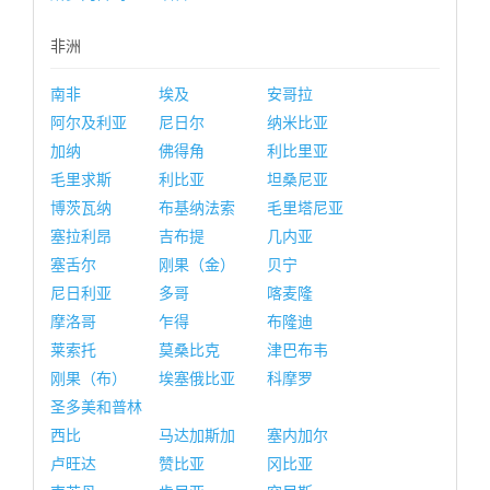
非洲
南非
埃及
安哥拉
阿尔及利亚
尼日尔
纳米比亚
加纳
佛得角
利比里亚
毛里求斯
利比亚
坦桑尼亚
博茨瓦纳
布基纳法索
毛里塔尼亚
塞拉利昂
吉布提
几内亚
塞舌尔
刚果（金）
贝宁
尼日利亚
多哥
喀麦隆
摩洛哥
乍得
布隆迪
莱索托
莫桑比克
津巴布韦
刚果（布）
埃塞俄比亚
科摩罗
圣多美和普林
西比
马达加斯加
塞内加尔
卢旺达
赞比亚
冈比亚