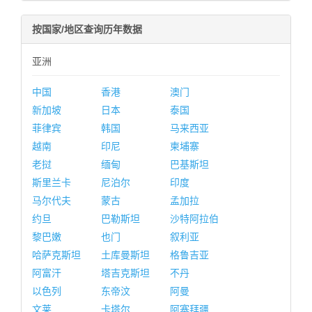
按国家/地区查询历年数据
亚洲
中国
香港
澳门
新加坡
日本
泰国
菲律宾
韩国
马来西亚
越南
印尼
柬埔寨
老挝
缅甸
巴基斯坦
斯里兰卡
尼泊尔
印度
马尔代夫
蒙古
孟加拉
约旦
巴勒斯坦
沙特阿拉伯
黎巴嫩
也门
叙利亚
哈萨克斯坦
土库曼斯坦
格鲁吉亚
阿富汗
塔吉克斯坦
不丹
以色列
东帝汶
阿曼
文莱
卡塔尔
阿塞拜疆