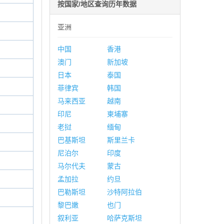
按国家/地区查询历年数据
亚洲
中国
香港
澳门
新加坡
日本
泰国
菲律宾
韩国
马来西亚
越南
印尼
柬埔寨
老挝
缅甸
巴基斯坦
斯里兰卡
尼泊尔
印度
马尔代夫
蒙古
孟加拉
约旦
巴勒斯坦
沙特阿拉伯
黎巴嫩
也门
叙利亚
哈萨克斯坦