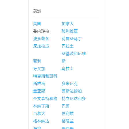
美洲
美国
加拿大
委内瑞拉
玻利维亚
波多黎各
荷属圣马丁
尼加拉瓜
巴拉圭
圣基茨和尼维
智利
斯
牙买加
乌拉圭
特克斯和凯科
斯群岛
多米尼克
圭亚那
哥斯达黎加
圣文森特和格
特立尼达和多
林纳丁斯
巴哥
百慕大
伯利兹
格林纳达
格陵兰
海地
墨西哥