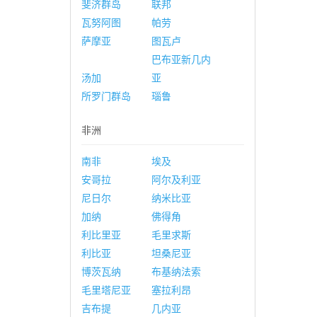
斐济群岛
联邦
瓦努阿图
帕劳
萨摩亚
图瓦卢
巴布亚新几内
汤加
亚
所罗门群岛
瑙鲁
非洲
南非
埃及
安哥拉
阿尔及利亚
尼日尔
纳米比亚
加纳
佛得角
利比里亚
毛里求斯
利比亚
坦桑尼亚
博茨瓦纳
布基纳法索
毛里塔尼亚
塞拉利昂
吉布提
几内亚