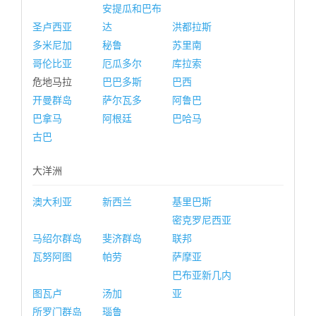
安提瓜和巴布
圣卢西亚
达
洪都拉斯
多米尼加
秘鲁
苏里南
哥伦比亚
厄瓜多尔
库拉索
危地马拉
巴巴多斯
巴西
开曼群岛
萨尔瓦多
阿鲁巴
巴拿马
阿根廷
巴哈马
古巴
大洋洲
澳大利亚
新西兰
基里巴斯
密克罗尼西亚
马绍尔群岛
斐济群岛
联邦
瓦努阿图
帕劳
萨摩亚
巴布亚新几内
图瓦卢
汤加
亚
所罗门群岛
瑙鲁