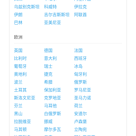
乌兹别克斯坦
科威特
伊拉克
伊朗
吉尔吉斯斯坦
阿联酋
巴林
亚美尼亚
欧洲
英国
德国
法国
比利时
意大利
西班牙
葡萄牙
瑞士
冰岛
奥地利
捷克
匈牙利
波兰
希腊
俄罗斯
土耳其
保加利亚
罗马尼亚
斯洛文尼亚
克罗地亚
圣马力诺
芬兰
马耳他
荷兰
黑山
白俄罗斯
安道尔
拉脱维亚
挪威
卢森堡
马其顿
摩尔多瓦
立陶宛