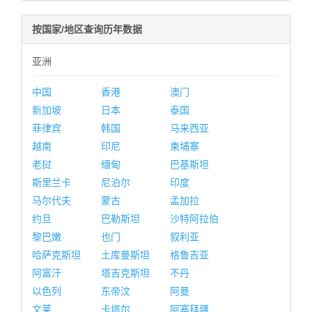
按国家/地区查询历年数据
亚洲
中国
香港
澳门
新加坡
日本
泰国
菲律宾
韩国
马来西亚
越南
印尼
柬埔寨
老挝
缅甸
巴基斯坦
斯里兰卡
尼泊尔
印度
马尔代夫
蒙古
孟加拉
约旦
巴勒斯坦
沙特阿拉伯
黎巴嫩
也门
叙利亚
哈萨克斯坦
土库曼斯坦
格鲁吉亚
阿富汗
塔吉克斯坦
不丹
以色列
东帝汶
阿曼
文莱
卡塔尔
阿塞拜疆