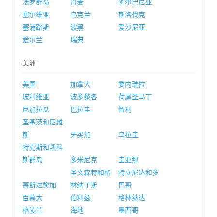
法罗群岛
丹麦
阿尔巴尼亚
塞尔维亚
乌克兰
斯洛伐克
塞浦路斯
波黑
爱沙尼亚
爱尔兰
瑞典
美洲
美国
加拿大
委内瑞拉
玻利维亚
波多黎各
荷属圣马丁
尼加拉瓜
巴拉圭
智利
圣基茨和尼维
斯
牙买加
乌拉圭
特克斯和凯科
斯群岛
多米尼克
圭亚那
圣文森特和格
特立尼达和多
哥斯达黎加
林纳丁斯
巴哥
百慕大
伯利兹
格林纳达
格陵兰
海地
墨西哥