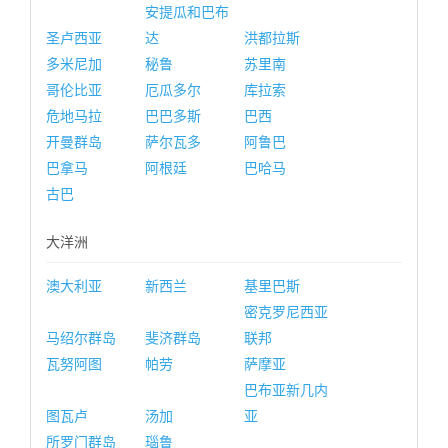
安提瓜和巴布
圣卢西亚
达
洪都拉斯
多米尼加
秘鲁
苏里南
哥伦比亚
厄瓜多尔
库拉索
危地马拉
巴巴多斯
巴西
开曼群岛
萨尔瓦多
阿鲁巴
巴拿马
阿根廷
巴哈马
古巴
大洋洲
澳大利亚
新西兰
基里巴斯
密克罗尼西亚
马绍尔群岛
斐济群岛
联邦
瓦努阿图
帕劳
萨摩亚
巴布亚新几内
图瓦卢
汤加
亚
所罗门群岛
瑙鲁