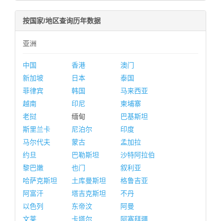
按国家/地区查询历年数据
亚洲
中国
香港
澳门
新加坡
日本
泰国
菲律宾
韩国
马来西亚
越南
印尼
柬埔寨
老挝
缅甸
巴基斯坦
斯里兰卡
尼泊尔
印度
马尔代夫
蒙古
孟加拉
约旦
巴勒斯坦
沙特阿拉伯
黎巴嫩
也门
叙利亚
哈萨克斯坦
土库曼斯坦
格鲁吉亚
阿富汗
塔吉克斯坦
不丹
以色列
东帝汶
阿曼
文莱
卡塔尔
阿塞拜疆