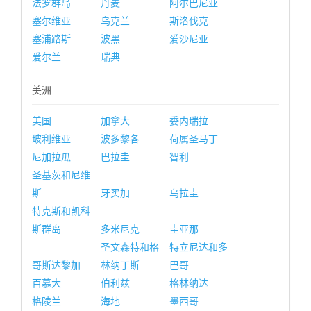
法罗群岛
丹麦
阿尔巴尼亚
塞尔维亚
乌克兰
斯洛伐克
塞浦路斯
波黑
爱沙尼亚
爱尔兰
瑞典
美洲
美国
加拿大
委内瑞拉
玻利维亚
波多黎各
荷属圣马丁
尼加拉瓜
巴拉圭
智利
圣基茨和尼维
斯
牙买加
乌拉圭
特克斯和凯科
斯群岛
多米尼克
圭亚那
圣文森特和格
特立尼达和多
哥斯达黎加
林纳丁斯
巴哥
百慕大
伯利兹
格林纳达
格陵兰
海地
墨西哥