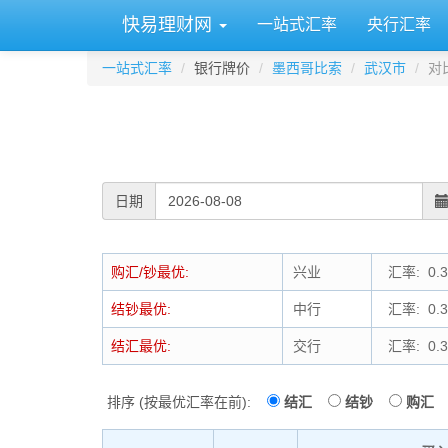
快易理财网
一站式汇率
央行汇率
一站式汇率
银行牌价
墨西哥比索
武汉市
对
日期
购汇/钞最优:
兴业
汇率: 0.3
结钞最优:
中行
汇率: 0.3
结汇最优:
交行
汇率: 0.3
排序 (按最优汇率在前):
结汇
结钞
购汇